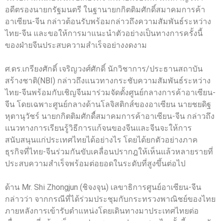
อดีตรองนายกรัฐมนตรี ในฐานายกกิตติมศักดิ์สมาคมการค้า
อาเซียน-จีน กล่าวต้อนรับพร้อมกล่าวถึงความสัมพันธ์ระหว่าง
ไทย-จีน และขอให้การมาแนะนำตัวอย่างเป็นทางการครั้งนี้
ของฝ่ายจีนประสบความสำเร็จอย่างงดงาม
ศ.ดร.เกรียงศักดิ์ เจริญวงศ์ศักดิ์ นักวิชาการ/ประธานสถาบัน
สร้างชาติ(NBI) กล่าวถึงแนวทางกระชับความสัมพันธ์ระหว่าง
ไทย-จีนพร้อมกับเชิญจีนมาร่วมจัดตั้งศูนย์กลางการค้าอาเซียน-
จีน โดยเฉพาะศูนย์กลางด้านโลจิสติกส์ของอาเซียน นายชยดิฐ
หุตานุวัชร์ นายกกิตติมศักดื์สมาคมการค้าอาเซียน-จีน กล่าวถึง
แนวทางการเรียนรู้วิธีการแก้จนของจีนและจีนจะให้การ
สนับสนุนแก่ประเทศไทยได้อย่างไร โดยได้ยกตัวอย่างภาค
ธุรกิจที่ไทย-จีนร่วมกันขับเคลื่อนปรากฎให้เห็นแล้วหลายรายที่
ประสบความสำเร็จพร้อมต่อยอดในระดับที่สูงขึ้นต่อไป
ด้าน Mr. Shi Zhongjun (ชิจงจุน) เลขาธิการศูนย์อาเซียน-จีน
กล่าวว่า จากกรณีที่ได้ร่วมประชุมกับกระทรวงพาณิชย์ของไทย
ภายหลังการเข้ารับตำแหน่งโดยเดินทางมาประเทศไทยต่อ