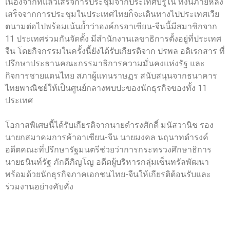
เนื่องจากที่แล้วเสร็จการประชุมจากประเทศบรูไน ทั้งนี้ภายหลัง
เสร็จจากการประชุมในประเทศไทยก็จะเดินทางไปประเทศเวีย
ตนามต่อไปพร้อมเน้นย้ำว่าองค์กรอาเซียน-จีนนี้มีสมาชิกจาก
11 ประเทศร่วมกันจัดตั้ง มีสำนักงานเลขาธิการตั้งอยู่ที่ประเทศ
จีน โดยกิจกรรมในครั้งนี้ยังได้รับเกียรติจาก ปรพล อดิเรกสาร ที่
ปรึกษาประธานคณะกรรมาธิการความมั่นคงแห่งรัฐ และ
กิจการชายแดนไทย สภาผู้แทนราษฏร สนับสนุนจากธนาคาร
ไทยพาณิชย์ให้เป็นศูนย์กลางพบปะของนักธุรกิจของทั้ง 11
ประเทศ
โอกาสพิเศษนี้ได้รับเกียรติจากนายดำรงศักดิ์ มนัสวานิช รอง
นายกสมาคมการค้าอาเซียน-จีน นายมงคล นฤนาทดำรงค์
อดีตคณะที่ปรึกษารัฐมนตรีช่วยว่าการกระทรวงศึกษาธิการ
นายธนินท์รัฐ ภักดีภิญโญ อดีตผู้บริหารกลุ่มเซ็นทรัลพัฒนา
พร้อมด้วยนักธุรกิจภาคเอกชนไทย-จีนให้เกียรติต้อนรับและ
ร่วมงานอย่างคับคั่ง