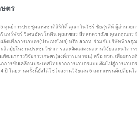
กษตร
นย์การประชุมแห่งชาติสิริกิติ์ คุณกวินวัชร์ ชัยสุรสีห์ ผู้อำนว
รินทร์พัชร์ วิเศษอัครโภคิน คุณกชสร สีหสกลวาณิช คุณตฤณกร 
ิตเพื่อการเกษตร(ประเทศไทย) หรือ สวกท. ร่วมกับบริษัทฟ้าอรุณพื
ิตปุ๋ยในงานประชุมวิชาการและจัดแสดงผลงานวิจัยและนวัตกรรมด
งานพัฒนาการวิจัยการเกษตร(องค์การมหาชน) หรือ สวก. เพื่อยก
กการขับเคลื่อนประเทศไทยจากการเกษตรแบบเดิมไปสู่การเกษตรที่
 4 ปี โดยงานครั้งนี้ยังได้โชว์ผลงานวิจัยเด่น 6 เมกาเทรนด์เปลี่ย