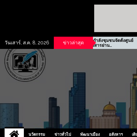
ดินเชิง
รฟม. ผนึกกำลังชุมชนจัดตั้งศูนย์
วันเสาร์, ส.ค. 8, 2026
ข่าวล่าสุด
ิ
ข้อมูลข่าวสารย่าน
ประชาสงเคราะห์
UCD
NEW
นวัตกรรม
ข่าวทั่วไป
พัฒนาเมือง
อสังหาฯ
เดิ