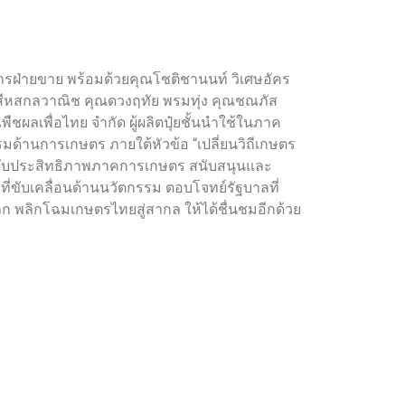
ยการฝ่ายขาย พร้อมด้วยคุณโชติชานนท์ วิเศษอัคร
สีหสกลวาณิช คุณดวงฤทัย พรมทุ่ง คุณชณภัส
ชผลเพื่อไทย จำกัด ผู้ผลิตปุ๋ยชั้นนำใช้ในภาค
้านการเกษตร ภายใต้หัวข้อ “เปลี่ยนวิถีเกษตร
ระดับประสิทธิภาพภาคการเกษตร สนับสนุนและ
ขับเคลื่อนด้านนวัตกรรม ตอบโจทย์รัฐบาลที่
นโลก พลิกโฉมเกษตรไทยสู่สากล ให้ได้ชื่นชมอีกด้วย