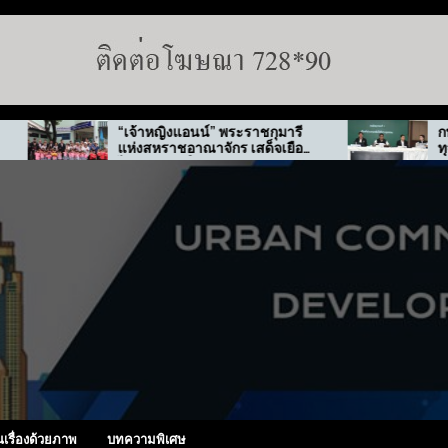
“เจ้าหญิงแอนน์” พระราชกุมารี
กทม. สั่งลุยตรว
แห่งสหราชอาณาจักร เสด็จเยือน
ทุจริต “พ่อทิพย์”
ไทย-เกาหลีใต้
นเรื่องด้วยภาพ
บทความพิเศษ