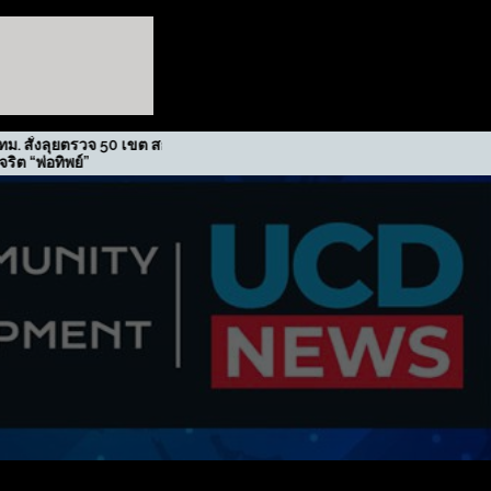
จ 50 เขต สกัดปม
รฟม. รับรางวัลเกียรติยศภาคีขับ
เคลื่อนนโยบาย