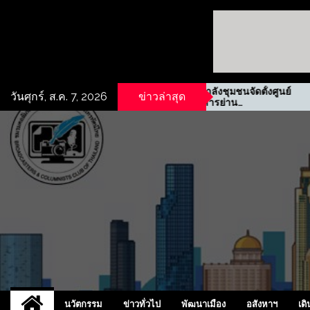
นเชิง
รฟม. ผนึกกำลังชุมชนจัดตั้งศูนย์
วันศุกร์, ส.ค. 7, 2026
ข่าวล่าสุด
ชลบุรี
ข้อมูลข่าวสารย่าน
ประชาสงเคราะห์
UCD
NEW
นวัตกรรม
ข่าวทั่วไป
พัฒนาเมือง
อสังหาฯ
เดิ