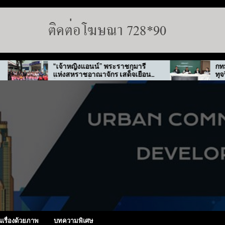
“เจ้าหญิงแอนน์” พระราชกุมารี
กทม. สั่งลุยตรว
แห่งสหราชอาณาจักร เสด็จเยือน
ทุจริต “พ่อทิพย์”
ไทย-เกาหลีใต้
นเรื่องด้วยภาพ
บทความพิเศษ