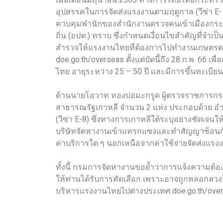
อุปสรรคในการจัดส่งแรงงานตามฤดูกาล (วีซ่า E
ควบคุมพำนักของสำนักงานตรวจคนเข้าเมืองกระทร
ถิ่น (อปท.) ทราบ ซึ่งกำหนดเงื่อนไขสำคัญที่จำเ
สำรวจให้แรงงานไทยที่ต้องการไปทำงานเกษตรต
doe.go.th/overseas ตั้งแต่บัดนี้ถึง 28 ก.พ. 6
ไทย อายุระหว่าง 25 – 50 ปี และมีการขึ้นทะเบี
ด้านนายโอวาท ทองบ่อมะกรูด ผู้ตรวจราชการกร
สาธารณรัฐเกาหลี จำนวน 2 แห่ง ประกอบด้วย อ
(วีซ่า E-8) ซึ่งทางการเกาหลีใต้ระบุอย่างชัดเ
บริษัทจัดหางานเข้าแทรกแซงและทำสัญญาซ้อนกั
ค่าบริการใด ๆ นอกเหนือจากค่าใช้จ่ายจัดส่งแรงง
ทั้งนี้ กรมการจัดหางานขอย้ำว่าการแจ้งความต้อง
ให้ท่านได้รับการคัดเลือก เพราะอาจถูกหลอกลวงให
บริหารแรงงานไทยไปต่างประเทศ doe.go.th/ove