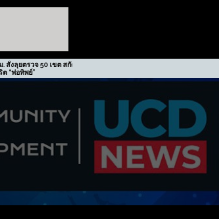
จ 50 เขต สกัดปม
รฟม. รับรางวัลเกียรติยศภาคีขับ
เคลื่อนนโยบาย