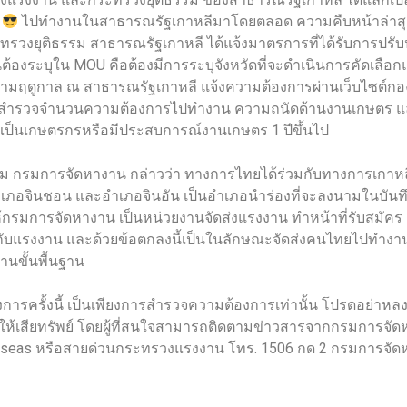
-
ไปทำงานในสาธารณรัฐเกาหลีมาโดยตลอด ความคืบหน้าล่าสุดเมื
วงยุติธรรม สาธารณรัฐเกาหลี ได้แจ้งมาตรการที่ได้รับการปรับป
ป็นต้องระบุใน MOU คือต้องมีการระบุจังหวัดที่จะดำเนินการคัดเล
ามฤดูกาล ณ สาธารณรัฐเกาหลี แจ้งความต้องการผ่านเว็บไซต์ก
6 เพื่อสำรวจจำนวนความต้องการไปทำงาน ความถนัดด้านงานเกษตร และ
ยนเป็นเกษตรกรหรือมีประสบการณ์งานเกษตร 1 ปีขึ้นไป
ม กรมการจัดหางาน กล่าวว่า ทางการไทยได้ร่วมกับทางการเกาหล
ำเภอจินชอน และอำเภอจินอัน เป็นอำเภอนำร่องที่จะลงนามในบั
จนให้กรมการจัดหางาน เป็นหน่วยงานจัดส่งแรงงาน ทำหน้าที่รับสมั
บแรงงาน และด้วยข้อตกลงนี้เป็นในลักษณะจัดส่งคนไทยไปทำงา
านขั้นพื้นฐาน
การครั้งนี้ เป็นเพียงการสำรวจความต้องการเท่านั้น โปรดอย่าหลงเ
้เสียทรัพย์ โดยผู้ที่สนใจสามารถติดตามข่าวสารจากกรมการจัดหางา
rseas หรือสายด่วนกระทรวงแรงงาน โทร. 1506 กด 2 กรมการจั