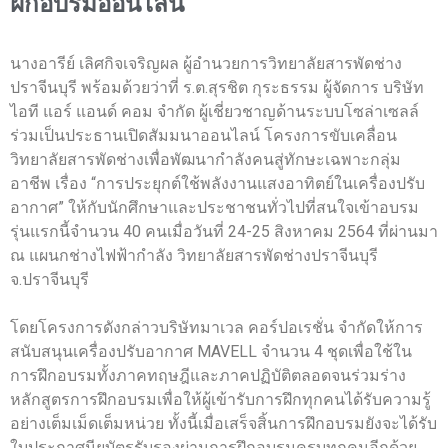
ฝึกอบรมออนไลน์
นางอารีย์ เลิศกิจเจริญผล ผู้อำนวยการวิทยาลัยสารพัดช่าง
ปราจีนบุรี พร้อมด้วยว่าที่ ร.ต.สุรชิต กุระธรรม ผู้จัดการ บริษัท
ไอที แอร์ แอนด์ คอม จำกัด ผู้เชี่ยวชาญด้านระบบโซล่าเซลล์
ร่วมเป็นประธานเปิดสัมมนาออนไลน์ โครงการขับเคลื่อน
วิทยาลัยสารพัดช่างเพื่อพัฒนากำลังคนสู่ทักษะเฉพาะกลุ่ม
อาชีพ เรื่อง “การประยุกต์ใช้พลังงานแสงอาทิตย์ในเครื่องปรับ
อากาศ” ให้กับนักศึกษาและประชาชนทั่วไปที่สนใจเข้าอบรม
รุ่นแรกนี้จำนวน 40 คนเมื่อวันที่ 24-25 สิงหาคม 2564 ที่ผ่านมา
ณ แผนกช่างไฟฟ้ากำลัง วิทยาลัยสารพัดช่างปราจีนบุรี
จ.ปราจีนบุรี
โดยโครงการดังกล่าวบริษัทมาเวล คอร์ปอเรชั่น จำกัดให้การ
สนับสนุนเครื่องปรับอากาศ MAVELL จำนวน 4 ชุดเพื่อใช้ใน
การฝึกอบรมทั้งภาคทฤษฎีและภาคปฏิบัติตลอดจนร่วมร่าง
หลักสูตรการฝึกอบรมเพื่อให้ผู้เข้ารับการฝึกทุกคนได้รับความรู้
อย่างเต็มเม็ดเต็มหน่วย ทั้งนี้เมื่อเสร็จสิ้นการฝึกอบรมยังจะได้รับ
ใบประกาศนียบัตรรับรองผ่านการฝึกอบรมครบทุกคนอีกด้วย