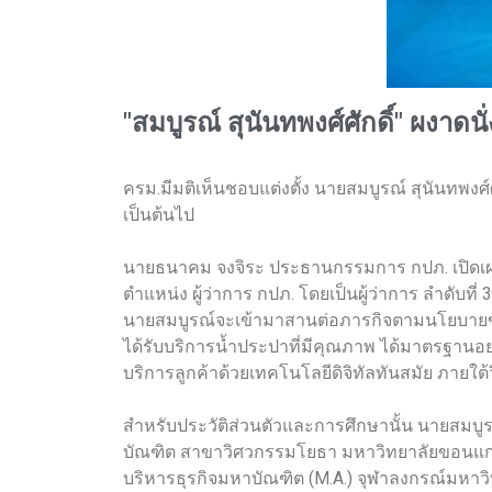
"สมบูรณ์ สุนันทพงศ์ศักดิ์" ผงาดนั
ครม.มีมติเห็นชอบแต่งตั้ง นายสมบูรณ์ สุนันทพงศ์
เป็นต้นไป
นายธนาคม จงจิระ ประธานกรรมการ กปภ. เปิดเผยว่
ตำแหน่ง ผู้ว่าการ กปภ. โดยเป็นผู้ว่าการ ลำดั
นายสมบูรณ์จะเข้ามาสานต่อภารกิจตามนโยบายของ
ได้รับบริการน้ำประปาที่มีคุณภาพ ได้มาตรฐานอย่
บริการลูกค้าด้วยเทคโนโลยีดิจิทัลทันสมัย ภายใต้ว
สำหรับประวัติส่วนตัวและการศึกษานั้น นายสมบูรณ์
บัณฑิต สาขาวิศวกรรมโยธา มหาวิทยาลัยขอนแก่
บริหารธุรกิจมหาบัณฑิต (M.A.) จุฬาลงกรณ์มหาว