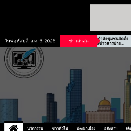
ิทธิเช่าที่ดิน
รฟม. ผนึกกำลังชุมชนจัดตั้ง
วันพฤหัสบดี, ส.ค. 6, 2026
ข่าวล่าสุด
ปี ทำเลห้วยกะปิ
ศูนย์ข้อมูลข่าวสารย่าน
ประชาสงเคราะห์
UCD
NEW
นวัตกรรม
ข่าวทั่วไป
พัฒนาเมือง
อสังหาฯ
เดิ