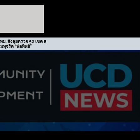
ตรวจ 50 เขต สกัด
รฟม. รับรางวัลเกียรติยศภาคี
อทิพย์”
ขับเคลื่อนนโยบาย