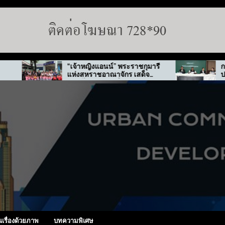
“เจ้าหญิงแอนน์” พระราชกุมารี
กทม. สั่งลุย
แห่งสหราชอาณาจักร เสด็จ
ปมทุจริต “พ่
เยือนไทย-เกาหลีใต้
นเรื่องด้วยภาพ
บทความพิเศษ