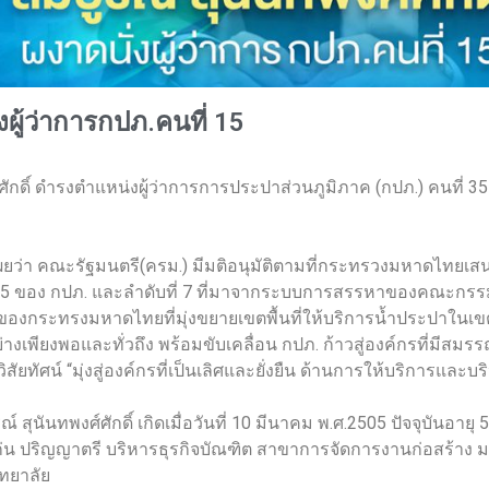
่งผู้ว่าการกปภ.คนที่ 15
ศักดิ์ ดำรงตำแหน่งผู้ว่าการการประปาส่วนภูมิภาค (กปภ.) คนที่ 35
า คณะรัฐมนตรี(ครม.) มีมติอนุมัติตามที่กระทรวงมหาดไทยเสนอแต่
บที่ 35 ของ กปภ. และลำดับที่ 7 ที่มาจากระบบการสรรหาของคณะกร
กระทรงมหาดไทยที่มุ่งขยายเขตพื้นที่ให้บริการน้ำประปาในเขต
างเพียงพอและทั่วถึง พร้อมขับเคลื่อน กปภ. ก้าวสู่องค์กรที่มีส
ิสัยทัศน์ “มุ่งสู่องค์กรที่เป็นเลิศและยั่งยืน ด้านการให้บริการแล
 สุนันทพงศ์ศักดิ์ เกิดเมื่อวันที่ 10 มีนาคม พ.ศ.2505 ปัจจุบันอา
น ปริญญาตรี บริหารธุรกิจบัณฑิต สาขาการจัดการงานก่อสร้าง 
ิทยาลัย