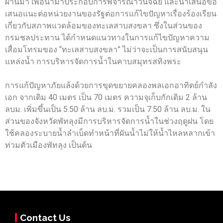
ผ่านมา เพื่อนำมาประกอบการพิจารณาวินิจฉัย และนำเสนอข้อ
เสนอแนะต่อหน่วยงานของรัฐต่อการแก้ไขปัญหาเรื่องร้องเรียน
เกี่ยวกับสภาพแวดล้อมของทะเลสาบสงขลา ซึ่งในส่วนของ
กรมชลประทาน ได้กำหนดแนวทางในการแก้ไขปัญหาความ
เสื่อมโทรมของ “ทะเลสาบสงขลา” ไม่ว่าจะเป็นการสนับสนุน
แหล่งน้ำ การบริหารจัดการน้ำในคาบสมุทรสทิงพระ
การแก้ปัญหาภัยแล้งด้วยการขุดขยายคลองพลเอกอาทิตย์กำลัง
เอก จากเดิม 40 เมตร เป็น 70 เมตร ความจุเก็บกักเดิม 2 ล้าน
ลบม. เพิ่มขึ้นเป็น 5.50 ล้าน ลบ.ม. รวมเป็น 7.50 ล้าน ลบ.ม. ใน
ส่วนของจังหวัดพัทลุงมีการบริหารจัดการน้ำในช่วงฤดูฝน โดย
ใช้คลองระบายน้ำลำเบ็ดทำหน้าที่ผันน้ำไม่ให้น้ำไหลหลากเข้า
ท่วมตัวเมืองพัทลุง เป็นต้น
Contact Us