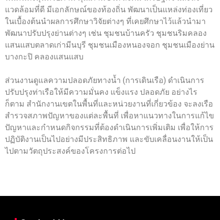
แวดล้อมที่ดี มีเอกลักษณ์ของท้องถิ่น พัฒนาเป็นแหล่งท่องเที่ยว
ในเบื้องต้นนำผลการศึกษาวิจัยต่างๆ ที่เคยศึกษาไว้แล้วนำมา
พัฒนาปรับปรุงย่านต่างๆ เช่น ชุมชนบ้านครัว ชุมชนริมคลอง
แสนแสบตลาดเก่ามีนบุรี ชุมชนเมืองหนองจอก ชุมชนเมืองย่าน
บางกะปิ คลองแสนแสบ
ส่วนงานดูแลความปลอดภัยทางน้ำ (การเดินเรือ) ดำเนินการ
ปรับปรุงท่าเรือให้มีความมั่นคง แข็งแรง ปลอดภัย อย่างไร
ก็ตาม สำนักงานเขตในพื้นที่และหน่วยงานที่เกี่ยวข้อง จะลงเรือ
สำรวจสภาพปัญหาของแต่ละพื้นที่ เพื่อหาแนวทางในการแก้ไข
ปัญหาและกำหนดกิจกรรมที่ต้องดำเนินการเพิ่มเติม เพื่อให้การ
ปฏิบัติงานเป็นไปอย่างมีประสิทธิภาพ และขับเคลื่อนงานให้เป็น
ไปตามวัตถุประสงค์ของโครงการต่อไป