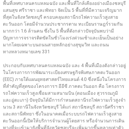
พื้นที่เทศบาลนครแหลมฉบัง และพื้นที่ใกล้เคียงอย่างเมืองชลบุรี
แสนสุข ศรีราชา และพัทยา จัดเป็น 5 พื้นที่ที่มีความเจริญมาก
ที่สุดในจังหวัดชลบุรี ครอบคลุมสถานีรถไฟความเร็วสูงสาย
ตะวันออก โดยมีจํานวนประชากรตาม ทะเบียนราษฎร์รวมกัน
มากกว่า 1.6 ล้านคน ซึ่งใน 5 พื้นที่ดังกล่าวปัจจุบันพบว่ามี
ปัญหาการจราจรติดขัดในชั่วโมงเร่งด่วนเช้าและเย็นเป็นอย่าง
มากโดยเฉพาะบนถนนสายหลักอย่างสุขุมวิท และถนน
ทางหลวงหมายเลข 331
ประกอบกับเทศบาลนครแหลมฉบัง และ 4 พื้นที่เมืองดังกล่าวอยู่
ในโครงการการพัฒนาระเบียงเศรษฐกิจพิเศษภาคตะวันออก
(EEC) ภายใต้แผนยุทธศาสตร์ไทยแลนด์ 4.0 ซึ่งหนึ่งในโครงการ
ที่สําคัญที่สุดของโครงการฯ อีอีซี ภาคตะวันออก คือ โครงการ
รถไฟความเร็วสูงเชื่อมสามสนามบิน (ดอนเมือง สุวรรณภูมิ
และอู่ตะเภา) ปัจจุบันได้มีการกําหนดสถานีรถไฟความเร็วสูงจํา
นวน 3 สถานีในจังหวัดชลบุรี ได้แก่ สถานีชลบุรี สถานีศรีราชา
และสถานีพัทยา ซึ่งในอนาคตเมื่อระบบรถไฟความเร็วสูงสาย
ตะวันออกนี้เปิดให้บริการจํานวนผู้โดยสาร หรือจํานวนการเดิน
ทางที่จะเข้ามายังพื้นที่จังหวัดชลบุรีจะเพิ่มมากขึ้นหลายเท่าตัว