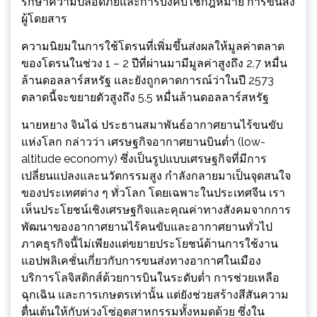
รักษาความปลอดภัยและการบังคับใช้กฎหมาย การขนส่ง
ผู้โดยสาร
ความนิยมในการใช้โดรนที่เพิ่มขึ้นส่งผลให้มูลค่าตลาด
ของโดรนในช่วง 1 – 2 ปีที่ผ่านมามีมูลค่าสูงถึง 2.7 หมื่น
ล้านดอลลาร์สหรัฐ และยังถูกคาดการณ์ว่าในปี 2573
ตลาดนี้จะขยายตัวสูงถึง 5.5 หมื่นล้านดอลลาร์สหรัฐ
นายหยาง จินไฉ่ ประธานสมาพันธ์อากาศยานไร้ขนขับ
แห่งโลก กล่าวว่า เศรษฐกิจอากาศยานบินต่ำ (low-
altitude economy) ซึ่งเป็นรูปแบบเศรษฐกิจที่มีการ
เปลี่ยนแปลงและนวัตกรรมสูง กำลังกลายมาเป็นจุดสนใจ
ของประเทศต่าง ๆ ทั่วโลก โดยเฉพาะในประเทศจีน เรา
เห็นประโยชน์เชิงเศรษฐกิจและคุณค่าทางสังคมจากการ
พัฒนาของอากาศยานไร้คนขับและอากาศยานทั่วไป
ภาคธุรกิจนี้ไม่เพียงแต่ขยายประโยชน์ด้านการใช้งาน
แอปพลิเคชั่นเกี่ยวกับการขนส่งทางอากาศในเมือง
บริการโลจิสติกส์ด้วยการบินในระดับต่ำ การช่วยเหลือ
ฉุกเฉิน และการเกษตรเท่านั้น แต่ยังช่วยสร้างสีสันความ
ตื่นเต้นให้กับห่วงโซ่อุตสาหกรรมทั้งหมดด้วย ซึ่งใน