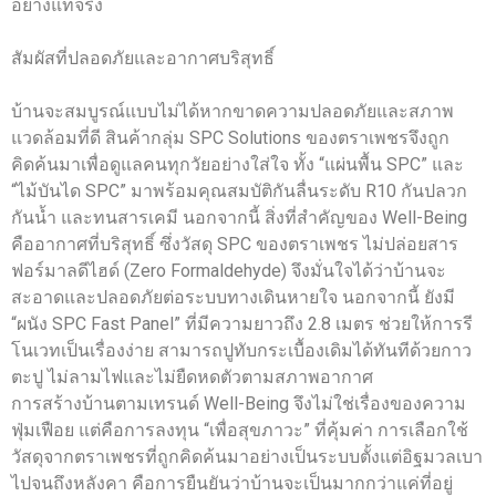
อย่างแท้จริง
สัมผัสที่ปลอดภัยและอากาศบริสุทธิ์
บ้านจะสมบูรณ์แบบไม่ได้หากขาดความปลอดภัยและสภาพ
แวดล้อมที่ดี สินค้ากลุ่ม SPC Solutions ของตราเพชรจึงถูก
คิดค้นมาเพื่อดูแลคนทุกวัยอย่างใส่ใจ ทั้ง “แผ่นพื้น SPC” และ
“ไม้บันได SPC” มาพร้อมคุณสมบัติกันลื่นระดับ R10 กันปลวก
กันน้ำ และทนสารเคมี นอกจากนี้ สิ่งที่สำคัญของ Well-Being
คืออากาศที่บริสุทธิ์ ซึ่งวัสดุ SPC ของตราเพชร ไม่ปล่อยสาร
ฟอร์มาลดีไฮด์ (Zero Formaldehyde) จึงมั่นใจได้ว่าบ้านจะ
สะอาดและปลอดภัยต่อระบบทางเดินหายใจ นอกจากนี้ ยังมี
“ผนัง SPC Fast Panel” ที่มีความยาวถึง 2.8 เมตร ช่วยให้การรี
โนเวทเป็นเรื่องง่าย สามารถปูทับกระเบื้องเดิมได้ทันทีด้วยกาว
ตะปู ไม่ลามไฟและไม่ยืดหดตัวตามสภาพอากาศ
การสร้างบ้านตามเทรนด์ Well-Being จึงไม่ใช่เรื่องของความ
ฟุ่มเฟือย แต่คือการลงทุน “เพื่อสุขภาวะ” ที่คุ้มค่า การเลือกใช้
วัสดุจากตราเพชรที่ถูกคิดค้นมาอย่างเป็นระบบตั้งแต่อิฐมวลเบา
ไปจนถึงหลังคา คือการยืนยันว่าบ้านจะเป็นมากกว่าแค่ที่อยู่