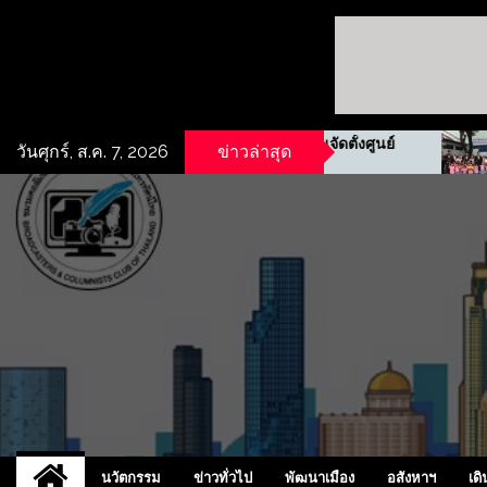
รฟม. ผนึกกำลังชุมชนจัดตั้งศูนย์
“เจ้าหญิงแ
วันศุกร์, ส.ค. 7, 2026
ข่าวล่าสุด
ข้อมูลข่าวสารย่าน
แห่งสหราช
ประชาสงเคราะห์
ไทย-เกาหลี
UCD
NEW
นวัตกรรม
ข่าวทั่วไป
พัฒนาเมือง
อสังหาฯ
เดิ