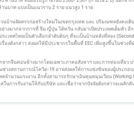
95 ล้านบาท ทยอยรับรู้ภายในปี 2566- 2567 (ภายใน 2 ปี) นอกจากนี
้านบาท แบ่งเป็นแนวราบ 2 ราย แนวสูง 1 ราย
วนบ้านจัดสรรก่อสร้างใหม่ในเขตกรุงเทพ และ ปริมณฑลยังคงเติ
างมากจากการที่ จีน ญี่ปุ่น ไต้หวัน กลับมาเปิดประเทศเต็มตัว อีก
้ประเทศไทยเป็นตัวเลือกลำดับต้นๆ ที่จะเป็นบ้านหลังที่สอง (Se
องดังกล่าว ส่งผลให้มีประชากรในพื้นที่ EEC เพิ่มสูงขึ้นในช่วงท
เชิงบวกจากจีนค่อนข้างมากโดยเฉพาะภาคอสังหาฯ และการท่องเที่ยว ปร
้ในช่วงสถานการณ์โควิด-19 อาจส่งผลให้การแข่งขันของผู้ประกอบ
ดจำนวนแรงงาน อีกทั้งสามารถรักษาเงินทุนหมุนเวียน (Working Ca
นการรับงานให้กับบริษัท และเชื่อว่าจากปัจจัยดังกล่าวจะผลักด