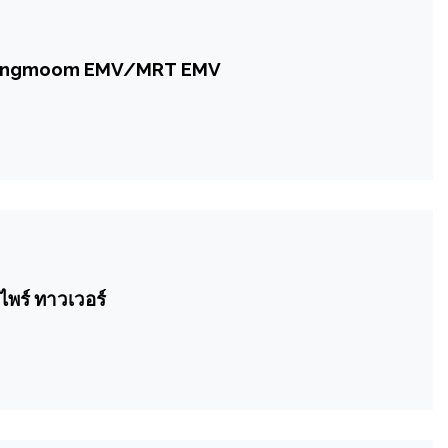
ัตร Mangmoom EMV/MRT EMV
าหารบนเอ็มไพร์ ทาวเวอร์