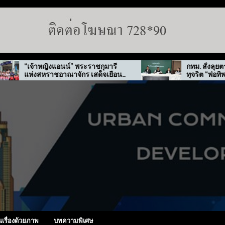
อนน์” พระราชกุมารี
กทม. สั่งลุยตรวจ 50 เขต สกัดป
อาณาจักร เสด็จเยือน
ทุจริต “พ่อทิพย์”
ใต้
นเรื่องด้วยภาพ
บทความพิเศษ