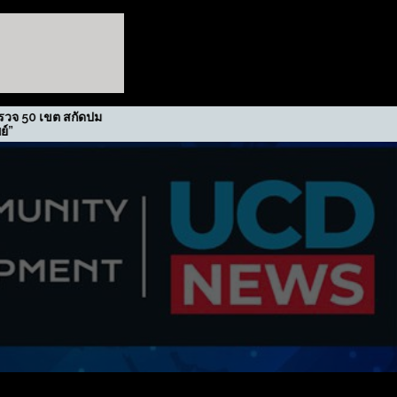
ม
รฟม. รับรางวัลเกียรติยศภาคีขับ
เคลื่อนนโยบาย