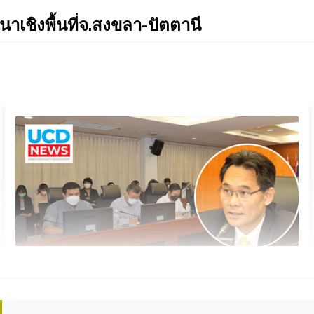
เชิงพื้นที่จ.สงขลา-ปัตตานี