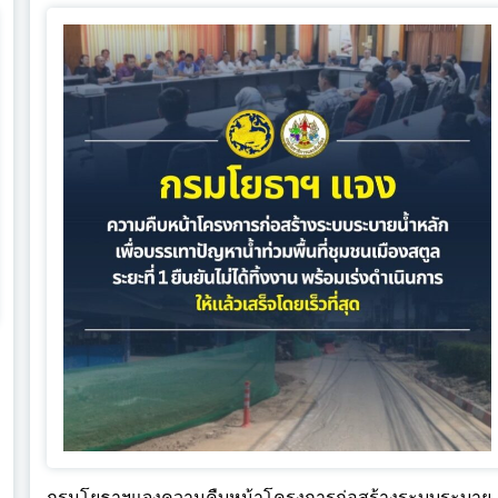
กรมโยธาฯแจงความคืบหน้าโครงการก่อสร้างระบบระบาย