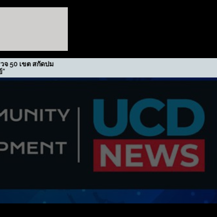
รฟม. รับรางวัลเกียรติยศภาคีขับ
ศุภาลัย 
เคลื่อนนโยบาย
2,242 ล