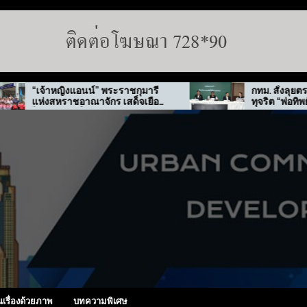
ระราชกุมารี
กทม. สั่งลุยตรวจ 50 เขต สกัดปม
ร เสด็จเยือน
ทุจริต “พ่อทิพย์”
นเรื่องด้วยภาพ
บทความพิเศษ