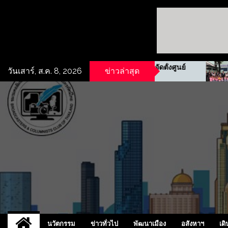
Skip
to
content
รฟม. ผนึกกำลังชุมชนจัดตั้งศูนย์
“เจ้าหญิงแอนน์” พ
วันเสาร์, ส.ค. 8, 2026
ข่าวล่าสุด
ข้อมูลข่าวสารย่าน
แห่งสหราชอาณาจัก
ประชาสงเคราะห์
ไทย-เกาหลีใต้
UCD
NEW
นวัตกรรม
ข่าวทั่วไป
พัฒนาเมือง
อสังหาฯ
เดิ