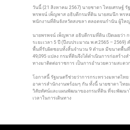
วันนี้ (21 สิงหาคม 2567) นายชาดา ไทยเศรษฐ์ 
พรพจน์ เพ็ญพาส อธิบดีกรมที่ดิน นายสมนึก พรหม
พนักงานที่ดินจังหวัดสงขลา ตลอดจนกำนัน ผู้ใหญ่
นายพรพจน์ เพ็ญพาส อธิบดีกรมที่ดิน เปิดเผยว่า 
ระยะเวลา 5 ปี (ปีงบประมาณ พ.ศ.2565 – 2569) สำน
พื้นที่รับผิดชอบทั้งสิ้นจำนวน 9 ตำบล มีขนาดพื้
49,095 แปลง กรมที่ดินจึงได้ดำเนินการก่อสร้าง
ทางมาติดต่อราชการ เป็นการอำนวยความสะดวก
โอกาสนี้ รัฐมนตรีช่วยว่าการกระทรวงมหาดไทย พร
อาคารสำนักงานพร้อมๆ กัน ทั้งนี้ นายชาดา ไทยเศ
วิสัยทัศน์และแผนพัฒนาของกรมที่ดิน ที่จะพัฒ
เวลาในการเดินทาง