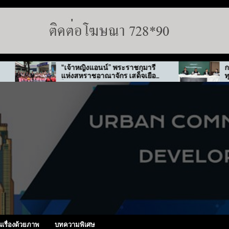
“เจ้าหญิงแอนน์” พระราชกุมารี
กทม. สั่งลุยต
แห่งสหราชอาณาจักร เสด็จเยือน
ทุจริต “พ่อทิพย
ไทย-เกาหลีใต้
นเรื่องด้วยภาพ
บทความพิเศษ