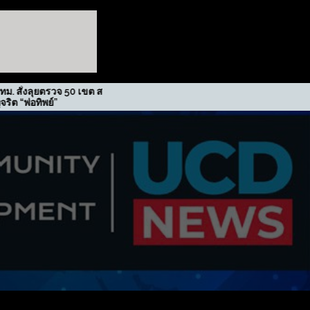
รวจ 50 เขต สกัดปม
รฟม. รับรางวัลเกียรติยศภาคีขับ
์”
เคลื่อนนโยบาย