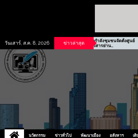
ี่ดินเชิง
รฟม. ผนึกกำลังชุมชนจัดตั้งศูนย์
วันเสาร์, ส.ค. 8, 2026
ข่าวล่าสุด
ะปิ
ข้อมูลข่าวสารย่าน
ประชาสงเคราะห์
UCD
NEW
นวัตกรรม
ข่าวทั่วไป
พัฒนาเมือง
อสังหาฯ
เดิ