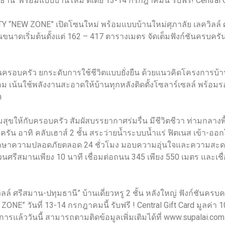
มธานี’ พร้อมแบบบ้านใหม่ ดีเดย์ 13-14 กรกฎาคมนี้ รับฟรี! Central 
TY “NEW ZONE” เปิดโซนใหม่ พร้อมแบบบ้านใหม่ศุภาลัย เลควิลล์ ศร
าดเริ่มต้นตั้งแต่ 162 – 417 ตารางเมตร จัดเต็มฟังก์ชันครบครัน 4
รอบครัว ยกระดับการใช้ชีวิตแบบยั่งยืน ด้วยแนวคิดโครงการบ้า
ล้อม เน้นใช้พลังงานสะอาดให้บ้านทุกหลังติดตั้งโซลาร์เซลล์ พร้อม
n
มสุขให้กับครอบครัว สัมผัสบรรยากาศร่มรื่น มีชีวิตชีวา ท่ามกลางพื้
รัน อาทิ คลับเฮาส์ 2 ชั้น สระว่ายน้ำระบบน้ำแร่ ฟิตเนส เข้า-
กษาความปลอดภัยตลอด 24 ชั่วโมง มอบความอุ่นใจและความสะดวกสบา
ด่วนศรีสมานเพียง 10 นาที เชื่อมต่อถนน 345 เพียง 550 เมตร และเ
ล์ ศรีสมาน-ปทุมธานี” บ้านเดี่ยวหรู 2 ชั้น หลังใหญ่ ฟังก์ชันครบคร
ONE” วันที่ 13-14 กรกฎาคมนี้ รับฟรี ! Central Gift Card มูลค่
งการแล้ววันนี้ สามารถตามติดข้อมูลเพิ่มเติมได้ที่ www.supalai.co