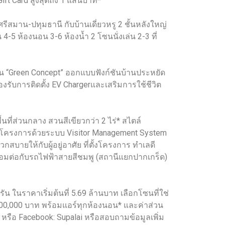
Gift Card สูงสุดถึง 1 แสนบาท*
ีสมาน-ปทุมธานี กับบ้านเดี่ยวหรู 2 ชั้นหลังใหญ่
-5 ห้องนอน 3-6 ห้องน้ำ 2 โซนนั่งเล่น 2-3 ที่
น “Green Concept” ออกแบบฟังก์ชันบ้านประหยัด
รองรับการติดตั้ง EV Chargerและเสริมการใช้ชีวิต
นที่ส่วนกลาง สวนสีเขียวกว่า 2 ไร่* สไตล์
ออกโครงการด้วยระบบ Visitor Management System
ยให้กับผู้อยู่อาศัย ที่ตั้งโครงการ ทำเลดี
ชื่อมต่อกับรถไฟฟ้าสายสีชมพู (สถานีแยกปากเกร็ด)
ัน ในราคาเริ่มต้นที่ 5.69 ล้านบาท เลือกโซนที่ใช่
า 100,000 บาท พร้อมแอร์ทุกห้องนอน* และค่าส่วน
m หรือ Facebook: Supalai หรือสอบถามข้อมูลเพิ่ม