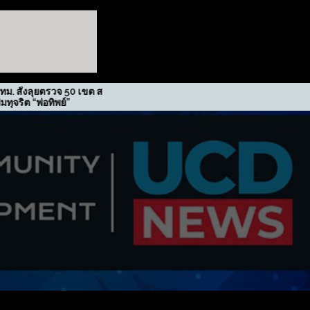
รวจ 50 เขต สกัด
รฟม. รับรางวัลเกียรติยศภาคี
ิพย์”
ขับเคลื่อนนโยบาย