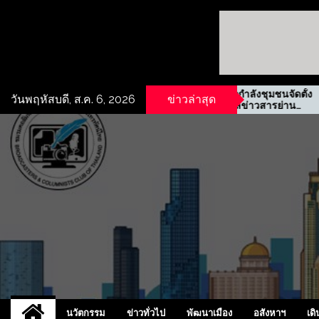
ธิเช่าที่ดิน
รฟม. ผนึกกำลังชุมชนจัดตั้ง
วันพฤหัสบดี, ส.ค. 6, 2026
ข่าวล่าสุด
 ทำเลห้วยกะปิ
ศูนย์ข้อมูลข่าวสารย่าน
ประชาสงเคราะห์
UCD
NEW
นวัตกรรม
ข่าวทั่วไป
พัฒนาเมือง
อสังหาฯ
เดิ