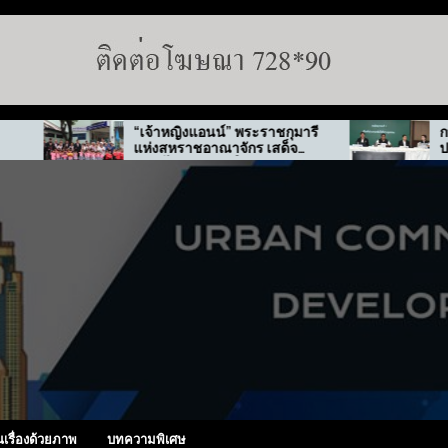
“เจ้าหญิงแอนน์” พระราชกุมารี
กทม. สั่งลุยต
แห่งสหราชอาณาจักร เสด็จ
ปมทุจริต “พ่อท
เยือนไทย-เกาหลีใต้
นเรื่องด้วยภาพ
บทความพิเศษ