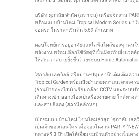
เลือกก่อน ได้ก่อน ‘ศุภาลัย เลควิลล์ ศรีสมาน-ปทุ
บริษัท ศุภาลัย จำกัด (มหาชน) เตรียมจัดงาน PAR
พร้อมแบบบ้านใหม่ Tropical Modern Series มาในขน
จอดรถ ในราคาเริ่มต้น 5.69 ล้านบาท
ตอบโจทย์การอยู่อาศัยและไลฟ์สไตล์ของทุกคนในค
พลังงาน พร้อมเลือกใช้วัสดุที่เป็นมิตรกับสิ่งแวด
ให้สะดวกสบายยิ่งขึ้นด้วยระบบ Home Automatio
‘ศุภาลัย เลควิลล์ ศรีสมาน-ปทุมธานี’ เติมเต็มควา
Tropical Garden พร้อมสิ่งอำนวยความสะดวกครบค
(อ่านป้ายทะเบียน) พร้อมกล้อง CCTV และระบบรั
เดินทางเข้า-ออกเมืองเป็นเรื่องง่ายดาย ใกล้ทาง
และสายสีแดง (สถานีหลักหก)
เปิดชมแบบบ้านใหม่ โซนใหม่ล่าสุด “ศุภาลัย เลควิล
เป็นเจ้าของก่อนใคร เมื่อจองในงาน PARTY “NEW Z
กลางฟรี 3 ปี* เปิดให้เยี่ยมชมบ้านตัวอย่างเป็นทา