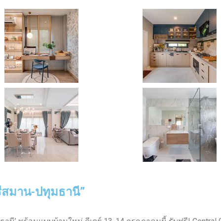
รีสมาน-ปทุมธานี”