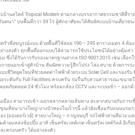
กับบ้านสไตล์ Tropical Modern ท่ามกลางบรรยากาศธรรมชาติที่ราย
นตนา” บนพื้นที่กว่า 59 ไร่ ผู้พักอาศัยจะได้สัมผัสแบบบ้านเดี่ยว
วที่สมบูรณ์แบบ ด้วยพื้นที่ใช้สอย 190 – 295 ตารางเมตร 4 ห้องน
ย่างลงตัว ทุกพื้นที่ออกแบบให้สามารถใช้ประโยชน์ได้อย่างคุ้มค่า อ
้อม ซึ่งได้รับการรับรองมาตรฐานสากล ISO 9001:2015 เช่น เลือกใช
ายนอกเข้าสู่ตัวบ้าน สัมผัสความรู้สึกโปร่ง โล่ง สบาย ด้วยกา
บชีวิตยุคใหม่ที่ช่วยลดค่าไฟฟ้าด้วยระบบ Solar Cell และรองรั
ือระดับกับ Full Facilities ครบครัน ร่มรื่นกับสวนสาธารณะขนาดใ
ลอดภัยตลอด 24 ชั่วโมง พร้อมกล้อง CCTV และระบบเข้า – ออกด้
วิตคนเมือง สามารถเข้า-ออกหลากหลายเส้นทาง สะดวกสบายกับการเช
างขุนเทียน-บางใหญ่-บางบัวทองในเร็วๆนี้ แล้วยังเชื่อมกับถนนบ
ง (มอเตอร์เวย์) สายบางใหญ่ – กาญจนบุรี รถไฟฟ้าสายสีม่วง แ
วยแหล่งช้อปปิ้ง อาทิ เซ็นทรัลเวสต์เกต เซ็นทรัลเวสต์วิลล์ อิเกีย
และครอบครัว ได้อย่างลงตัว