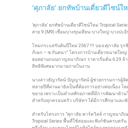
‘ศุภาลัย’ ยกทัพบ้านเดี่ยวดีไซน
‘ศุภาลัย’ ยกทัพบ้านเดี่ยวดีไซน์ใหม่ Tropical
สาย 9 (M9) เชื่อมบางขุนเทียน-บางใหญ่-บางปะอิ
โหมกระแสรับต้นปีใหม่ 2567 !!! บมจ.ศุภาลัย รุก
ภิเษก – ซ.กันตนา” โครงการบ้านเดี่ยวขนาดใหญ่ ด
ฮอตย่านถนนกาญจนาภิเษก ราคาเริ่มต้น 6.29 ล้านบ
สิทธิพิเศษมากมายภายในงาน
นางสาวธัญวรัตน์ ปัญญารัตน์ ผู้ช่วยกรรมการผู
หลายปีที่ผ่านมายังเป็นที่ต้องการอย่างต่อเนื่อ
ขยาย เพราะเป็นทำเลศักยภาพที่มีการพัฒนาด้า
สำหรับทุกครอบครัว บริษัทฯ ได้มีการศึกษาและพั
สำหรับโครงการ “ศุภาลัย พาร์ควิลล์ กาญจนาภิเษ
Tropical Series พื้นที่ใช้สอยและฟังก์ชันครบครัน
พรีเมียม และตอบโจทย์ไลฟ์สไตล์ของทุกครอบครัวไ