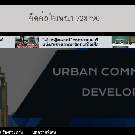
“เจ้าหญิงแอนน์” พระราชกุมารี
กทม. สั่งลุย
แห่งสหราชอาณาจักร เสด็จเยือน
ทุจริต “พ่อทิพ
ไทย-เกาหลีใต้
นเรื่องด้วยภาพ
บทความพิเศษ