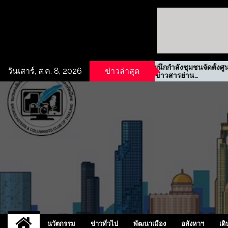
ที่ดินเชิง
รฟม. ผนึกกำลังชุมชนจัดตั้งศูนย์
วันเสาร์, ส.ค. 8, 2026
ข่าวล่าสุด
ะปิ
ข้อมูลข่าวสารย่าน
ประชาสงเคราะห์
UCD
NEW
นวัตกรรม
ข่าวทั่วไป
พัฒนาเมือง
อสังหาฯ
เดิ