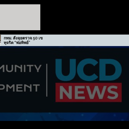
ตรวจ 50 เขต สกัดปม
รฟม. รับรางวัลเกียรติยศภาคีขับ
ย์”
เคลื่อนนโยบาย