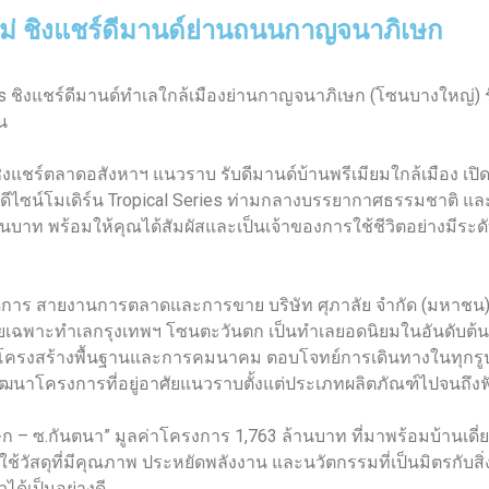
์ใหม่ ชิงแชร์ดีมานด์ย่านถนนกาญจนาภิเษก
 Series ชิงแชร์ดีมานด์ทำเลใกล้เมืองย่านกาญจนาภิเษก (โซนบางให
น
ชิงแชร์ตลาดอสังหาฯ แนวราบ รับดีมานด์บ้านพรีเมียมใกล้เมือง เป
ีไซน์โมเดิร์น Tropical Series ท่ามกลางบรรยากาศธรรมชาติ และพื
าท พร้อมให้คุณได้สัมผัสและเป็นเจ้าของการใช้ชีวิตอย่างมีระดับ
้จัดการ สายงานการตลาดและการขาย บริษัท ศุภาลัย จำกัด (มหาชน)
ง โดยเฉพาะทำเลกรุงเทพฯ โซนตะวันตก เป็นทำเลยอดนิยมในอันดับต้นๆ
นโครงสร้างพื้นฐานและการคมนาคม ตอบโจทย์การเดินทางในทุกรู
ฒนาโครงการที่อยู่อาศัยแนวราบตั้งแต่ประเภทผลิตภัณฑ์ไปจนถึงฟั
ก – ซ.กันตนา” มูลค่าโครงการ 1,763 ล้านบาท ที่มาพร้อมบ้านเดี่
 ใช้วัสดุที่มีคุณภาพ ประหยัดพลังงาน และนวัตกรรมที่เป็นมิตรกับสิ่
ด้เป็นอย่างดี