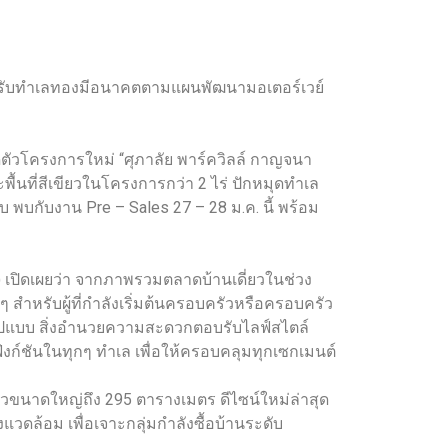
ญ่) รับทำเลทองมีอนาคตตามแผนพัฒนามอเตอร์เวย์
ิดตัวโครงการใหม่ “ศุภาลัย พาร์ควิลล์ กาญจนา
้นที่สีเขียวในโครงการกว่า 2 ไร่ ปักหมุดทำเล
 พบกับงาน Pre – Sales 27 – 28 ม.ค. นี้ พร้อม
 เปิดเผยว่า จากภาพรวมตลาดบ้านเดี่ยวในช่วง
 สำหรับผู้ที่กำลังเริ่มต้นครอบครัวหรือครอบครัว
ปแบบ สิ่งอำนวยความสะดวกตอบรับไลฟ์สไตล์
งก์ชันในทุกๆ ทำเล เพื่อให้ครอบคลุมทุกเซกเมนต์
ยวขนาดใหญ่ถึง 295 ตารางเมตร ดีไซน์ใหม่ล่าสุด
งแวดล้อม เพื่อเจาะกลุ่มกำลังซื้อบ้านระดับ