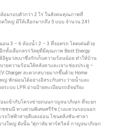
ล้อมรอบตัวกว่า 2 ไร่ ในสังคมคุณภาพที่
ขนาดใหญ่ มีให้เลือกมากถึง 5 แบบ จำนวน 241
อน 3 – 6 ห้องน้ำ 2 – 3 ที่จอดรถ โดดเด่นด้วย
ีกทั้งเลือกสรรวัสดุที่มีคุณภาพ Best Energy
้อิฐมวลเบาซึ่งกักเก็บความร้อนน้อย ทำให้บ้าน
รระบายความร้อนใต้หลังคาและเจาะช่องประตู –
บ EV Charger สะดวกสบายมากขึ้นด้วย Home
หญ่ พักผ่อนได้อย่างอิสระกับสระว่ายน้ำและ
วยระบบ LPR อ่านป้ายทะเบียนรถอัจฉริยะ
ื่อมเข้ากับโครงข่ายถนนกาญจนาภิเษก ที่จะยก
รมราชชนนี ทางด่วนพิเศษศรีรัช (วงแหวนรอบนอก
ละรถไฟฟ้าสายสีแดงอ่อน โซนตลิ่งชัน-ศาลา
บางใหญ่ ดังนั้น “ศุภาลัย พาร์ควิลล์ กาญจนาภิเษก