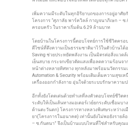
เพิ่มความมีระดับในทุกอิริยาบถของการอยู่อาศัย
โครงการ “ศุภาลัย พาร์ควิลล์ กาญจนาภิเษก – ซ.กั
ครอบครัว ในราคาเริ่มต้น 6.29 ล้านบาท
โดยบ้านในโครงการนี้ตอบโจทย์การใช้ชีวิตครอบครั
ดีไซน์ที่ดึงความเป็นธรรมชาติมาไว้ในตัวบ้านได้อ
Saving ช่วยประหยัดพลังงาน เป็นมิตรต่อสิ่งแวดล
เย็นสบาย กระจกเขียวตัดแสงเพื่อลดความร้อนจากภ
หน้าต่างหลายทิศทาง ทุกหลังมาพร้อมนวัตกรรมแบ
Automation & Security พร้อมเติมเต็มความสุขเหน
เครื่องออกกำลังกาย อุ่นใจด้วยระบบรักษาความป
อีกทั้งยังโดดเด่นด้วยทำเลที่ลงตัวตอบโจทย์ชี
ระดับให้เป็นเส้นทางมอเตอร์เวย์ยกระดับเชื่อมบ
ด้านตะวันตก) โครงการทางหลวงพิเศษระหว่างเมือ
ยา(โครงการในอนาคต) เท่านั้นยังไม่พอยังรายล้อมด้
– ซ.กันตนา” จึงเป็นบ้านแบบไหนที่ใช่สำหรับคุณ