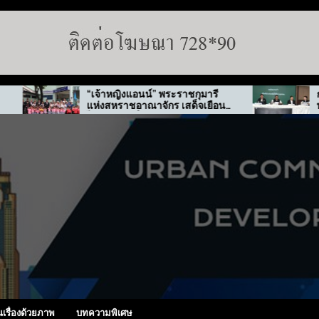
“เจ้าหญิงแอนน์” พระราชกุมารี
กทม. สั่งลุย
แห่งสหราชอาณาจักร เสด็จเยือน
ทุจริต “พ่อทิพ
ไทย-เกาหลีใต้
นเรื่องด้วยภาพ
บทความพิเศษ