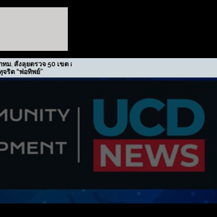
ตรวจ 50 เขต สกัดปม
รฟม. รับรางวัลเกียรติยศภาคีขับ
ย์”
เคลื่อนนโยบาย