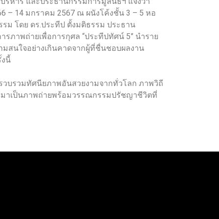
ารบริหาร และประธานกรรมการมูลนิธิฯ แจ้งว่า
566 – 14 มกราคม 2567 ณ ผนังโค้งชั้น 3 – 5 หอ
ธรรม โดย ดร.ประทีป ตั้งมติธรรม ประธาน
ภาพถ่ายเพื่อการกุศล “ประทีปทัศน์ 5” นำราย
ามสนใจอย่างเกินคาดจากผู้ที่ชื่นชอบผลงาน
นี้
โดยรวบรวมทัศนียภาพอันสวยงามจากทั่วโลก ภาพวิถี
มาเป็นภาพถ่ายพร้อมวรรณกรรมปรัชญาชีวิตที่