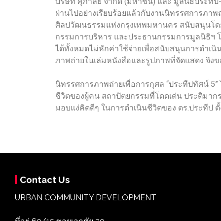
บริษัท ศุภาลัย จำกัด (มหาชน) และ มูลนิธิประท
ผ่านไปอย่างเรียบร้อยแล้วกับงานนิทรรศการภาพถ่า
ศิลปวัฒนธรรมแห่งกรุงเทพมหานคร สนับสนุนโดยบริ
กรรมการบริหาร และประธานกรรมการมูลนิธิฯ โดย
ได้ทั้งหมดไม่หักค่าใช้จ่ายเพื่อสนับสนุนการด
ภาพถ่ายในเล่มหนังสือและรูปภาพที่จัดแสดง จึงขอ
นิทรรศการภาพถ่ายเพื่อการกุศล “ประทีปทัศน์ 5”
ชีวิตของผู้คน สถาปัตยกรรมที่โดดเด่น ประติ
มอบแง่คิดดีๆ ในการดำเนินชีวิตของ ดร.ประทีป ตั
Contact Us
URBAN COMMUNITY DEVELOPMENT