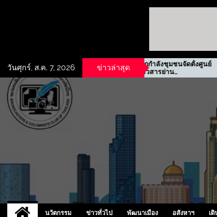
่ดินเชิง
รฟม. ผนึกกำลังชุมชนจัดตั้งศูนย์
วันศุกร์, ส.ค. 7, 2026
ข่าวล่าสุด
ิ ชลบุรี
ข้อมูลข่าวสารย่าน
ประชาสงเคราะห์
UCD
NEW
นวัตกรรม
ข่าวทั่วไป
พัฒนาเมือง
อสังหาฯ
เดิ