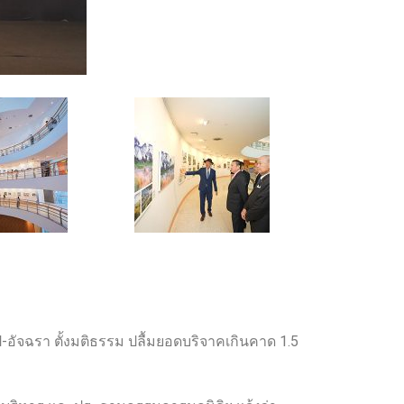
-อัจฉรา ตั้งมติธรรม ปลื้มยอดบริจาคเกินคาด 1.5