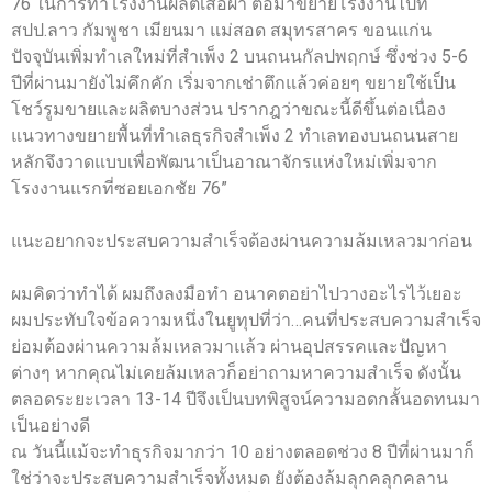
76 ในการทำโรงงานผลิตเสื้อผ้า ต่อมาขยายโรงงานไปที่
สปป.ลาว กัมพูชา เมียนมา แม่สอด สมุทรสาคร ขอนแก่น
ปัจจุบันเพิ่มทำเลใหม่ที่สำเพ็ง 2 บนถนนกัลปพฤกษ์ ซึ่งช่วง 5-6
ปีที่ผ่านมายังไม่คึกคัก เริ่มจากเช่าตึกแล้วค่อยๆ ขยายใช้เป็น
โชว์รูมขายและผลิตบางส่วน ปรากฎว่าขณะนี้ดีขึ้นต่อเนื่อง
แนวทางขยายพื้นที่ทำเลธุรกิจสำเพ็ง 2 ทำเลทองบนถนนสาย
หลักจึงวาดแบบเพื่อพัฒนาเป็นอาณาจักรแห่งใหม่เพิ่มจาก
โรงงานแรกที่ซอยเอกชัย 76”
แนะอยากจะประสบความสำเร็จต้องผ่านความล้มเหลวมาก่อน
ผมคิดว่าทำได้ ผมถึงลงมือทำ อนาคตอย่าไปวางอะไรไว้เยอะ
ผมประทับใจข้อความหนึ่งในยูทุปที่ว่า…คนที่ประสบความสำเร็จ
ย่อมต้องผ่านความล้มเหลวมาแล้ว ผ่านอุปสรรคและปัญหา
ต่างๆ หากคุณไม่เคยล้มเหลวก็อย่าถามหาความสำเร็จ ดังนั้น
ตลอดระยะเวลา 13-14 ปีจึงเป็นบทพิสูจน์ความอดกลั้นอดทนมา
เป็นอย่างดี
ณ วันนี้แม้จะทำธุรกิจมากว่า 10 อย่างตลอดช่วง 8 ปีที่ผ่านมาก็
ใช่ว่าจะประสบความสำเร็จทั้งหมด ยังต้องล้มลุกคลุกคลาน