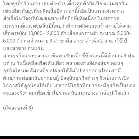
โดยธุรกิจร้านลาบ-ส้มตำ-ก๋วยเตี๋ยวลูกค้ายังเนืองแน่นทุกวัน
เช่นเดียวกับธุรกิจผลิตเสื้อยืด เหล่านี้ก็ยังเป็นเมนแห่งความ
สำเร็จในปัจจุบันโดยเฉพาะเสื้อยืดที่ผลิตเนื่องในเทศกาล
สงกรานต์และตรุษจีนปีนี้พบว่ามีการผลิตและสร้างรายได้จาก
เสื้อตรุษจีน 10,000-12,000 ตัว เสื้อสงกรานต์ประมาณ 5,000-
6,000 ตัววางจำหน่าย 3 สาขาคือ สาขาสำเพ็ง 2 สาขาโบ๊เบ๊
และสาขาขอนแก่น
ส่วนธุรกิจแรกๆ จากอาชีพคนขับแท็กซี่ซึ่งก่อนนี้มีจำนวน 3 คัน
แต่ ณ วันนี้เหลือเพียงคันเดียว หลายอย่างยังคงลุ่มๆ ดอนๆ
ธุรกิจไหนจะล้มคงต้องปล่อยให้ล้มไป หากตอนไหนเรามี
ศักยภาพค่อยกลับมากอบกู้ ปัจจุบันธุรกิจต่างๆ จึงเป็นการเปิด
โอกาสให้ลูกน้องได้เติบโตหากมีใจรักที่อยากจะมีธุรกิจเป็นของ
ตนเองจริงๆ ผมเพียงเข้าไปร่วมสนับสนุนบางส่วนก็ภูมิใจแล้ว
(มีต่อตอนที่ 3)