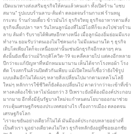
เปิดแนวทางส่งเสริมธุรกิจให้คนแล้วคนเล่า ทั้งเปิดร้าน “แซบ
สมาน” รูปแบบร้านลาบ-ส้มตำ ตลอดจนร้านกาแฟ ร้านหมู
กระทะ ร้านก๋วยเตี๋ยว ข้าวมันไก่ ธุรกิจวิทยุ ธุรกิจอาหารตามสั่ง
ธุรกิจเลี้ยงปลา ฯลฯ วันไหนลูกน้องที่ไม่มีโอทีก็จะลงไปช่วยร้าน
ลาบ ส้มตำ รับรายได้พิเศษอีกทางหนึ่ง เมื่อลูกน้องอิ่มย่อมมีแรง
ทำงาน ยอมรับว่าตนเองไม่ใช่คนเก่ง ไม่มีแผนงานใด ๆ ธุรกิจ
เติบโตเพียงใดก็จะเหนื่อยเท่านั้นเช่นนักธุรกิจอีกหลายๆ คน
ดังนั้นยังเชื่อว่าแม้วิกฤติโควิด-19 จะคลี่คลายไป แต่คงอีกหลาย
ปีกว่าจะแก้ปัญหาที่หมักหมมมานาน เห็นได้จากโรงทอผ้า โรง
ตัด โรงสกรีนล้วนปิดตัวกันเพียบ แม้เปิดใหม่ก็เชื่อว่ายังใช้รูป
แบบเดิมอีกไม่ได้แน่ๆ หลายสิ่งเปลี่ยนไปมากตามเทคโนโลยี
ใหม่ๆ หลักการใช้ชีวิตก็ยังต้องเปลี่ยนไป คาดว่ากว่าจะเข้าที่เข้า
ทางคงต้องใช้เวลาไม่น้อยกว่า 3 ปีเพราะยังมีต้องมีองค์ประกอบ
มากมาย อีกทั้งมีลุ้นรัฐบาลใหม่จะกำหนดนโยบายออกมาช่วย
กระตุ้นเศรษฐกิจของประเทศอย่างไร เรื่องการเมือง ตลอดจน
เศรษฐกิจโลก
“เราจะขยันอย่างเดียวก็ไม่ได้ มันมีองค์ประกอบหลายอย่างที่
เป็นตัวเรา มูอย่างเดียวคงไม่ไหว ธุรกิจหลักยังอยู่ที่ซอยเอกชัย