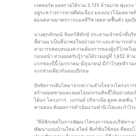
เรคคอร์ด ยอดรายได้รวม 3,135 ล้านบาท พุ่งแร
อยู่ระหว่างการขายดีต่อเนื่อง มองแนวโน้มตลาดที
ผ่อนคลายมาตรการแอลทีวีช่วยตลาดฟื้นตัว ลุยเป
นางศุภลักษณ์ จันทร์พิทักษ์ ประธานเจ้าหน้าที่บ
ที่ผ่านมาเป็นที่น่าพอใจอย่างมาก และสามารถทำสถิต
สามารถตอบสนองความต้องการของผู้บริโภคในยุคปั
ก่อนหน้า ส่วนยอดรับรู้รายได้รวมอยู่ที่ 1,652 
แรกของปีนี้ (มกราคม-มิถุนายน) มีกำไรสุทธิรวมท
จากช่วงเดียวกันของปีก่อน
ปัจจัยการเติบโตมาจากความสำเร็จจากโครงการที่
สร้างยอดขายและยอดโอนกรรมสิทธิ์ได้อย่างต่อเน
ได้แก่ โครงการ แกรนด์ บริทาเนีย คูคต สเตชั่
พานทอง ดันผลการดำเนินงานทำนิวไฮและกำไรเต
“คีย์ซักเซสในการพัฒนาโครงการของบริษัทฯ มาจ
พัฒนาแบบบ้านใหม่ สไตล์ ฟังก์ชันใช้สอย ที่ตอบโ