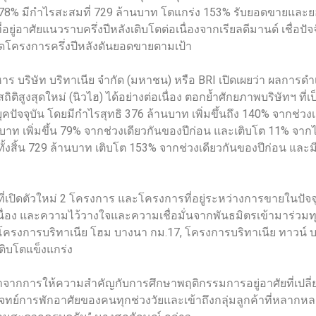
ง 78% มีกำไรสะสมที่ 729 ล้านบาท โตแกร่ง 153% รับยอดขายแล
่อยู่อาศัยแนวราบครึ่งปีหลังเติบโตต่อเนื่องจากเรียลดีมานด์ เชื
ิดโครงการครึ่งปีหลังดันยอดขายตามเป้า
ริหาร บริษัท บริทาเนีย จำกัด (มหาชน) หรือ BRI เปิดเผยว่า ผลก
ิสูงสุดใหม่ (นิวไฮ) ได้อย่างต่อเนื่อง ตอกย้ำศักยภาพบริษัทฯ ที่เป
จจุบัน โดยมีกำไรสุทธิ 376 ล้านบาท เพิ่มขึ้นถึง 140% จากช่ว
ล้านบาท เพิ่มขึ้น 79% จากช่วงเดียวกันของปีก่อน และเติบโต 11% 
ั้งสิ้น 729 ล้านบาท เติบโต 153% จากช่วงเดียวกันของปีก่อน และม
เปิดตัวใหม่ 2 โครงการ และโครงการที่อยู่ระหว่างการขายในปัจจ
ื่อง และความไว้วางใจและความเชื่อมั่นจากพันธมิตรเข้ามาร่วม
น, โครงการบริทาเนีย โฮม บางนา กม.17, โครงการบริทาเนีย ทาวน
ิบโตแข็งแกร่ง
ากการให้ความสำคัญกับการศึกษาพฤติกรรมการอยู่อาศัยที่เปลี่ยน
จทย์การพักอาศัยของคนทุกช่วงวัยและเข้าถึงกลุ่มลูกค้าที่หลากหล