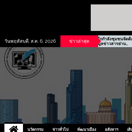
ทธิเช่าที่ดิน
รฟม. ผนึกกำลังชุมชนจัดตั้ง
วันพฤหัสบดี, ส.ค. 6, 2026
ข่าวล่าสุด
ี ทำเลห้วยกะปิ
ศูนย์ข้อมูลข่าวสารย่าน
ประชาสงเคราะห์
UCD
NEW
นวัตกรรม
ข่าวทั่วไป
พัฒนาเมือง
อสังหาฯ
เดิ