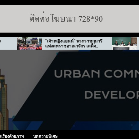
“เจ้าหญิงแอนน์” พระราชกุมารี
กทม. สั่งลุย
แห่งสหราชอาณาจักร เสด็จ
ปมทุจริต “พ่อ
เยือนไทย-เกาหลีใต้
นเรื่องด้วยภาพ
บทความพิเศษ