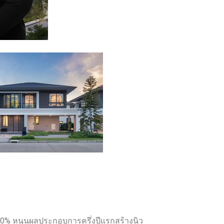
140% หนุนผลประกอบการครึ่งปีแรกสร้างนิว