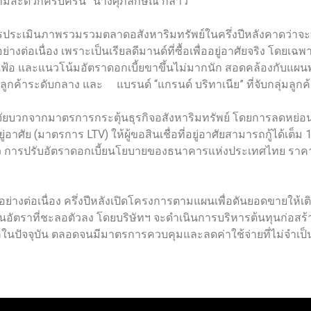
ามสะดวกครบครัน” นางศุภลักษณ์ กล่าว
การประเมินภาพรวมรวมตลาดอสังหาริมทรัพย์ในครึ่งปีหลังคาดว่าจะ
งต่อเนื่อง เพราะเป็นเรียลดีมานด์ที่ซื้อเพื่ออยู่อาศัยจริง โดยเฉพ
อ และแนวโน้มอัตราดอกเบี้ยขาขึ้นไม่มากนัก สอดคล้องกับแผนพัฒน
่มลูกค้าระดับกลาง และ แบรนด์ “แกรนด์ บริทาเนีย” ที่จับกลุ่มลู
้รับปัจจัยบวกจากมาตรการกระตุ้นธุรกิจอสังหาริมทรัพย์ โดยการลด
อาศัย (มาตรการ LTV) ให้ผู้ขอสินเชื่อที่อยู่อาศัยสามารถกู้ได้เต็
ว การปรับอัตราดอกเบี้ยนโยบายของธนาคารแห่งประเทศไทย ราคาพ
่ดีอย่างต่อเนื่อง ครึ่งปีหลังเปิดโครงการตามแผนเพื่อดันยอดขายใ
นในอัตราที่ชะลอตัวลง โดยบริษัทฯ จะดำเนินการบริหารต้นทุนก่อสร้าง
จจุบัน ตลอดจนมีมาตรการควบคุมและลดค่าใช้จ่ายที่ไม่จำเป็น เพื