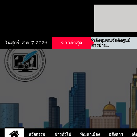
เชิง
รฟม. ผนึกกำลังชุมชนจัดตั้งศูนย์
วันศุกร์, ส.ค. 7, 2026
ข่าวล่าสุด
บุรี
ข้อมูลข่าวสารย่าน
ประชาสงเคราะห์
UCD
NEW
นวัตกรรม
ข่าวทั่วไป
พัฒนาเมือง
อสังหาฯ
เดิ