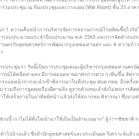
อง ร่วมประชุม ณ ห้องประชุมและวางแผน (War Room) ชั้น 35 อา
ด้แก่ 1. ความคืบหน้าการบริหารจัดการสถานการณ์โรคติดเชื้อไวรัส
ะการงบประมาณประจำปีงบประมาณ พ.ศ. 2565 และการจัดทำงบประ
หานครกับยุทธศาสตร์การพัฒนากรุงเทพมหานคร และ 4. ความก้าวห
ว
รประชุมว่า วันนี้เป็นการประชุมคณะผู้บริหารกรุงเทพมหานครนั
รณ์ได้คลี่คลายลง มีการผ่อนคลายมาตรการต่าง ๆ เพิ่มขึ้น อัตรากา
การถอดหน้ากากจะนำเข้าพิจารณาในที่ประชุม ศบค.กทม. อีกครั้งหนึ
ป รวมถึงการพูดคุยเรื่องฝีดาษลิง ดูจากตัวเลขแล้วยังไม่พบการติ
ีบทำให้เสร็จภายในอาทิตย์หน้า แล้วส่งให้สภากทม.พิจารณา ซึ่งบางส่
งนี้ เราไม่ได้ตั้งใจเข้ามาใช้เงินเป็นจำนวนมาก” ผู้ว่าฯ ชัชชาติ ก
เราได้ทำไปบ้างแล้ว ซึ่งสำนักยุทธศาสตร์และประเมินผล วิเคราะห์แล