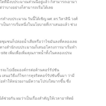
ใดที่มีงบประมาณส่วนนี้อยู่แล้ว ก็สามารถเอามา
่ว่าบางอย่างก็สามารถเริ่มได้เลย
ำงบประมาณ วันนี้ได้เชิญ ผศ. ดร.วิลาสินี วงศ์
เป็นการเริ่มหนึ่งในนโยบายที่เราเสนอแล้ว ช่วง
หลายชุมชนก็ปล่อยน้ำเสียหรือว่าไขมันลงที่คลองเลย
ากขึ้น ทางสำนักงบประมาณก็เสนอโครงการมาเริ่มทำ
te เพิ่มเพื่อเพิ่มคุณภาพน้ำทั้งในคลองเปรม
ริหารจะไปเยี่ยมองค์กรต่อต้านคอร์รัปชัน
สนอวิธีแก้ไขการทุจริตคอร์รัปชันขึ้นมา ว่ามี
่อทำให้หน่วยงานมีความโปร่งใสมากขึ้น ซึ่ง
้ช่วยกัน ผมว่าเป็นเรื่องสำคัญให้เวลาอาทิตย์