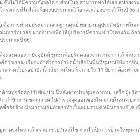
ึ้น ซึ่งไม่ได้มีความกังวลใด ๆ ส่วนใหญ่สามารถทำได้เลย หน่วยงาน
นโครงการที่ไม่ได้เตรียมงบประมาณไว้อาจจะต้องบรรจุไว้ในปี 66 แต
ing คือ การทำงบประมาณจากฐานศูนย์ พยายามดูประสิทธิภาพในการท
าวิทยาลัย มาอธิบายเพื่อให้ผู้บริหารมีความเข้าใจตรงกัน ถือว่า
งบประมาณปี 66”
ำเสียที่จะลงคลองว่าปัจจุบันมีชุมชนที่อยู่ริมคลองจำนวนมาก แล้วก็
มีแนวคิดว่าเราจะเริ่มจะทำตัวการบำบัดน้ำเสียในพื้นที่ชุมชนให้ม
ว่าคงไปรอบำบัดน้ำเสียรวมให้เสร็จภายใน 11 ปียาก ต้องทำ on-si
น
เรื่องต่อต้านทุจริตคอร์รัปชัน บ่ายนี้หลังจากประชุมสภากทม. เสร็จ ผู้บ
ำนัก สำนักงานเขตทุกเขต ไปสำรวจจุดอ่อนช่องโหว่ภายในหน่วยงาน เ
ัดซื้อจัดจ้าง นำมารวมกันกับเราทำเป็นแผนรวมดำเนินการแก้ไข เพื
ปัญหาตรงไหน แล้วเรามาช่วยกันแก้ไข ฝากไว้เป็นการบ้านให้ทุกคนได