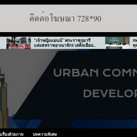
“เจ้าหญิงแอนน์” พระราชกุมารี
กทม. สั่งลุยตรวจ
แห่งสหราชอาณาจักร เสด็จเยือน
ทุจริต “พ่อทิพย์”
ไทย-เกาหลีใต้
นเรื่องด้วยภาพ
บทความพิเศษ