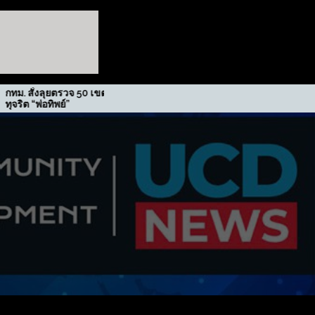
ั่งลุยตรวจ 50 เขต สกัดปม
รฟม. รับรางวัลเกียรติยศภาค
“พ่อทิพย์”
เคลื่อนนโยบาย