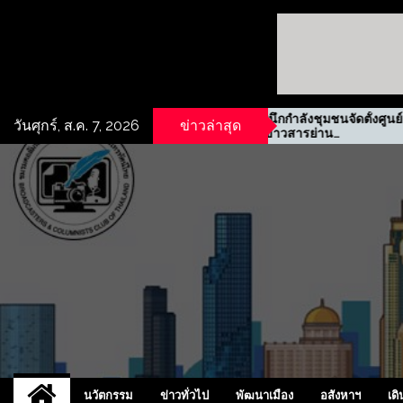
ิเช่าที่ดินเชิง
รฟม. ผนึกกำลังชุมชนจัดตั้งศูนย์
วันศุกร์, ส.ค. 7, 2026
ข่าวล่าสุด
ห้วยกะปิ ชลบุรี
ข้อมูลข่าวสารย่าน
ประชาสงเคราะห์
UCD
NEW
นวัตกรรม
ข่าวทั่วไป
พัฒนาเมือง
อสังหาฯ
เดิ