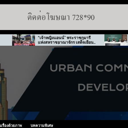
“เจ้าหญิงแอนน์” พระราชกุมารี
กทม. ส
แห่งสหราชอาณาจักร เสด็จเยือน
ทุจริต 
ไทย-เกาหลีใต้
นเรื่องด้วยภาพ
บทความพิเศษ