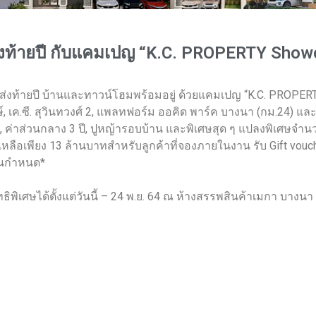
 ส่งท้ายปี กับแคมเปญ “K.C. PROPERTY Showc
 ส่งท้ายปี บ้านและทาวน์โฮมพร้อมอยู่ ด้วยแคมเปญ “K.C. PROPER
 เค.ซี. สุวินทวงศ์ 2, แพลทฟอร์ม ออคิด พาร์ค บางนา (กม.24) และ เค
, ค่าส่วนกลาง 3 ปี, ปูหญ้ารอบบ้าน และพิเศษสุด ๆ แปลงพิเศษจำนวนจำ
 เหลือเพียง 13 ล้านบาทสำหรับลูกค้าที่จองภายในงาน รับ Gift vouc
ในกำหนด*
พิเศษได้ตั้งแต่วันนี้ – 24 พ.ย. 64 ณ ห้างสรรพสินค้าเมกา บางนา 