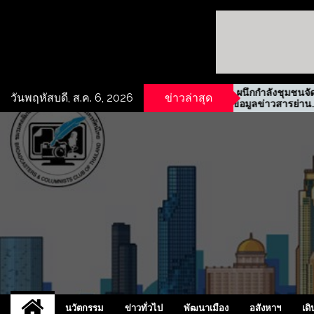
ประมูลสิทธิเช่าที่ดิน
รฟม. ผนึกกำลังชุมชนจัดตั้ง
วันพฤหัสบดี, ส.ค. 6, 2026
ข่าวล่าสุด
ชย์ 15 ปี ทำเลห้วยกะปิ
ศูนย์ข้อมูลข่าวสารย่าน
ประชาสงเคราะห์
UCD
NEW
นวัตกรรม
ข่าวทั่วไป
พัฒนาเมือง
อสังหาฯ
เดิ