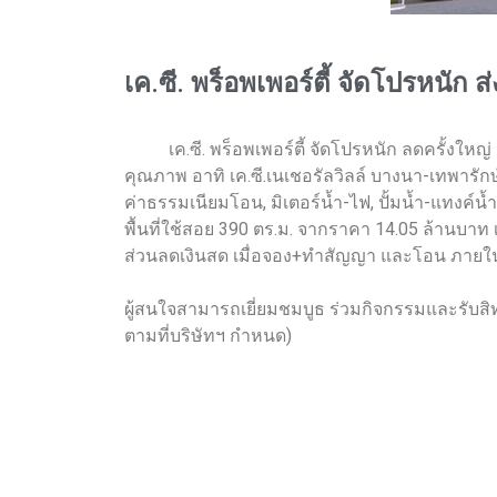
เค.ซี. พร็อพเพอร์ตี้ จัดโปรหนัก
เค.ซี. พร็อพเพอร์ตี้ จัดโปรหนัก ลดครั้งใหญ่
คุณภาพ อาทิ เค.ซี.เนเชอรัลวิลล์ บางนา-เทพารักษ์,
ค่าธรรมเนียมโอน, มิเตอร์น้ำ-ไฟ, ปั้มน้ำ-แทงค์น้ำ
พื้นที่ใช้สอย 390 ตร.ม. จากราคา 14.05 ล้านบาท
ส่วนลดเงินสด เมื่อจอง+ทำสัญญา และโอน ภาย
ผู้สนใจสามารถเยี่ยมชมบูธ ร่วมกิจกรรมและรับสิทธิ
ตามที่บริษัทฯ กำหนด)