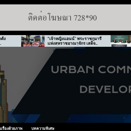
“เจ้าหญิงแอนน์” พระราชกุมารี
กทม. 
แห่งสหราชอาณาจักร เสด็จ
ปมทุจ
เยือนไทย-เกาหลีใต้
นเรื่องด้วยภาพ
บทความพิเศษ