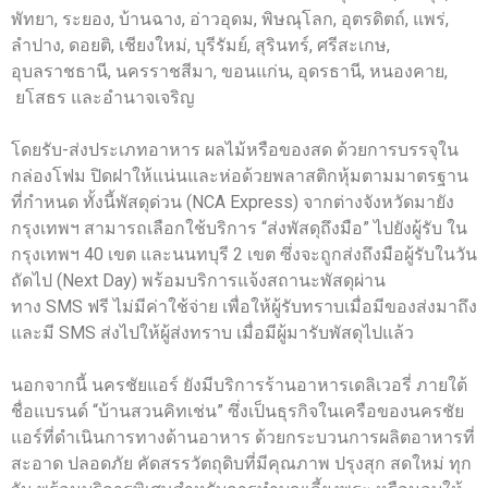
พัทยา, ระยอง, บ้านฉาง, อ่าวอุดม, พิษณุโลก, อุตรดิตถ์, แพร่,
ลำปาง, ดอยติ, เชียงใหม่, บุรีรัมย์, สุรินทร์, ศรีสะเกษ,
อุบลราชธานี, นครราชสีมา, ขอนแก่น, อุดรธานี, หนองคาย,
ยโสธร และอำนาจเจริญ
โดยรับ-ส่งประเภทอาหาร ผลไม้หรือของสด ด้วยการบรรจุใน
กล่องโฟม ปิดฝาให้แน่นและห่อด้วยพลาสติกหุ้มตามมาตรฐาน
ที่กำหนด ทั้งนี้พัสดุด่วน (NCA Express) จากต่างจังหวัดมายัง
กรุงเทพฯ สามารถเลือกใช้บริการ “ส่งพัสดุถึงมือ” ไปยังผู้รับ ใน
กรุงเทพฯ 40 เขต และนนทบุรี 2 เขต ซึ่งจะถูกส่งถึงมือผู้รับในวัน
ถัดไป (Next Day) พร้อมบริการแจ้งสถานะพัสดุผ่าน
ทาง SMS ฟรี ไม่มีค่าใช้จ่าย เพื่อให้ผู้รับทราบเมื่อมีของส่งมาถึง
และมี SMS ส่งไปให้ผู้ส่งทราบ เมื่อมีผู้มารับพัสดุไปแล้ว
นอกจากนี้ นครชัยแอร์ ยังมีบริการร้านอาหารเดลิเวอรี่ ภายใต้
ชื่อแบรนด์ “บ้านสวนคิทเช่น” ซึ่งเป็นธุรกิจในเครือของนครชัย
แอร์ที่ดำเนินการทางด้านอาหาร ด้วยกระบวนการผลิตอาหารที่
สะอาด ปลอดภัย คัดสรรวัตถุดิบที่มีคุณภาพ ปรุงสุก สดใหม่ ทุก