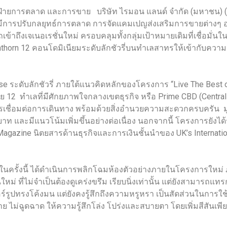
ฝ่ายการตลาด และการขาย บริษัท ไรมอน แลนด์ จำกัด (มหาชน) (R
ัทมีการปรับกลยุทธ์การตลาด การจัดแคมเปญส่งเสริมการขายต่างๆ อย
้าถึงเจเนอเรชั่นใหม่ ครอบคลุมทั้งกลุ่มเป้าหมายเดิมที่เชื่อมั่นในแ
thorn 12 คอนโดมิเนียมระดับลักชัวรี่บนทำเลสาทรให้เข้ากับควา
e ระดับลักชัวรี่ ภายใต้แนวคิดหลักของโครงการ “Live The Best of
อย 12 ทำเลที่มีศักยภาพใจกลางเขตธุรกิจ หรือ Prime CBD (Centra
ต้องการเชื่อมต่อการเดินทาง พร้อมด้วยสิ่งอำนวยความสะดวกครบครัน 
นบาท และมีแนวโน้มเพิ่มขึ้นอย่างต่อเนื่อง นอกจากนี้ โครงการยังได
 Magazine นิตยสารด้านธุรกิจและการเงินชั้นนำของ UK’s Internatio
ในครั้งนี้ ได้ดำเนินการพลิกโฉมห้องตัวอย่างภายในโครงการใหม่
นใหม่ ที่ไม่จำเป็นต้องดูเคร่งขรึม เรียบนิ่งเท่านั้น แต่ยังสาม
จอร์รูปทรงโค้งมน แต่ยังคงรู้สึกถึงความหรูหรา เป็นสัดส่วนในกา
ย ไม่ฉูดฉาด ให้ความรู้สึกโล่ง โปร่งและสบายตา โดยเพิ่มสีสันเพียงเ