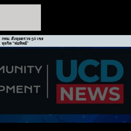
ตรวจ 50 เขต สกัดปม
รฟม. รับรางวัลเกียรติยศภาคีขับ
ย์”
เคลื่อนนโยบาย