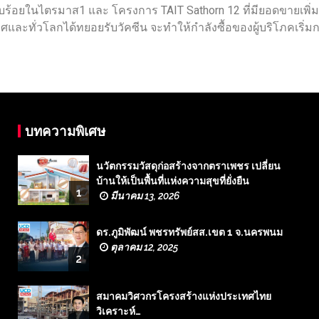
ยบร้อยในไตรมาส1 และ โครงการ TAIT Sathorn 12 ที่มียอดขายเพิ่มข
และทั่วโลกได้ทยอยรับวัคซีน จะทำให้กำลังซื้อของผู้บริโภคเริ่มก
บทความพิเศษ
นวัตกรรมวัสดุก่อสร้างจากตราเพชร เปลี่ยน
บ้านให้เป็นพื้นที่แห่งความสุขที่ยั่งยืน
1
มีนาคม 13, 2026
ดร.ภูมิพัฒน์ พชรทรัพย์สส.เขต 1 จ.นครพนม
ตุลาคม 12, 2025
2
สมาคมวิศวกรโครงสร้างแห่งประเทศไทย
วิเคราะห์…