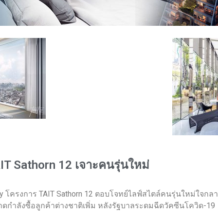
T Sathorn 12 เจาะคนรุ่นใหม่
ry โครงการ TAIT Sathorn 12 ตอบโจทย์ไลฟ์สไตล์คนรุ่นใหม่ใจกลา
 คาดกำลังซื้อลูกค้าต่างชาติเพิ่ม หลังรัฐบาลระดมฉีดวัคซีนโควิด