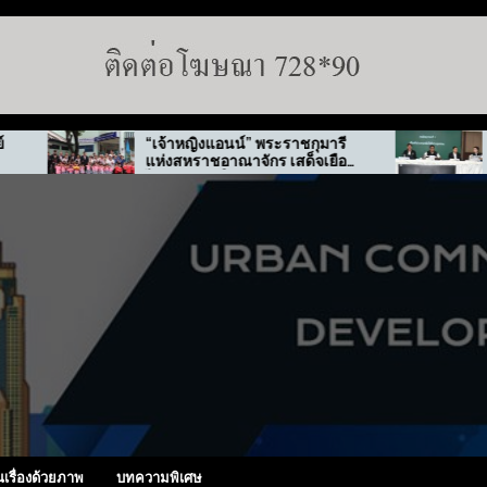
“เจ้าหญิงแอนน์” พระราชกุมารี
กทม. สั่งลุย
แห่งสหราชอาณาจักร เสด็จเยือน
ทุจริต “พ่อทิพ
ไทย-เกาหลีใต้
นเรื่องด้วยภาพ
บทความพิเศษ