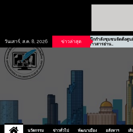
ที่ดินเชิง
รฟม. ผนึกกำลังชุมชนจัดตั้งศูนย์
วันเสาร์, ส.ค. 8, 2026
ข่าวล่าสุด
กะปิ
ข้อมูลข่าวสารย่าน
ประชาสงเคราะห์
UCD
NEW
นวัตกรรม
ข่าวทั่วไป
พัฒนาเมือง
อสังหาฯ
เดิ