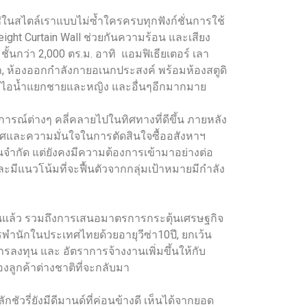
ช่ในสไตล์เราแบบไม่ซ้ำใครครบทุกฟังก์ชั่นการใช้
ight Curtain Wall ช่วยกันความร้อน และเสียง
นกว่า 2,000 ตร.ม. อาทิ แอมฟิเธียเตอร์ เลา
้า, ห้องออกกำลังกายอเนกประสงค์ พร้อมห้องสตูดิ
งอบไอน้ำแยกชายและหญิง และอื่นๆอีกมากมาย
นการณ์ต่างๆ คลี่คลายไปในทิศทางที่ดีขึ้น ภายหลัง
รยากาศและความมั่นใจในการตัดสินใจซื้ออสังหาฯ
จำกัด แต่ยังคงมีความต้องการเข้ามาอย่างต่อ
 และมีแนวโน้มที่จะฟื้นตัวจากกลุ่มเป้าหมายมีกำลัง
ดวัคซีนแล้ว รวมถึงการเสนอมาตรการกระตุ้นเศรษฐกิจ
ารพำนักในประเทศไทยด้วยอายุวีซ่า10ปี, ยกเว้น
ารลงทุน และ อัตราการจ้างงานเพิ่มขึ้นให้กับ
งลูกค้าต่างชาติที่จะกลับมา
รี่ยังมีดีมานด์ที่ค่อนข้างดี เห็นได้จากยอด