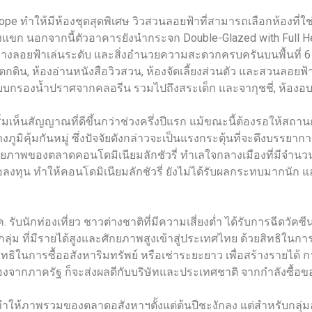
pe ทำให้มีห้องชุดสุดพิเศษ วิวสวนลอยฟ้าที่สามารถเลือกห้องที่ใ
องแขก นอกจากนี้ตัวอาคารยังนำกระจก Double-Glazed with Full He
อยฟ้าเล่นระดับ และสิ่งอำนวยความสะดวกครบครันบนพื้นที่ 6 ชั้
ตกดิน, ห้องอ่านหนังสือวิวสวน, ห้องจัดเลี้ยงส่วนตัว และสวนลอยฟ
ะบบกรองน้ำปราศจากคลอรีน รวมไปถึงสระเด็ก และจากุชชี่, ห้อ
ิ่มเห็นสัญญาณที่ดีขึ้นกว่าช่วงครึ่งปีแรก แม้ขณะนี้ต้องรอให้สถา
างภูมิคุ้มกันหมู่ ซึ่งปัจจัยดังกล่าวจะเป็นแรงกระตุ้นที่จะดึงบร
ยภาพของตลาดคอนโดมิเนียมลักชัวรี่ ทำเลใจกลางเมืองที่มีจำนวน
้เพื่อลงทุน ทำให้คอนโดมิเนียมลักชัวรี่ ยังไม่ได้รับผลกระทบมากนัก
ก.ค. รับนักท่องเที่ยว ชาวต่างชาติที่มีความเสี่ยงต่ำ ได้รับการฉี
ลุ่ม ที่มีรายได้สูงและศักยภาพสูงเข้าสู่ประเทศไทย ด้วยสิทธิในก
ธิในการซื้ออสังหาริมทรัพย์ หรือเช่าระยะยาว เพื่อสร้างรายได้ ก
องจากภาครัฐ ก็จะส่งผลดีกับบริษัทและประเทศชาติ จากกำลังซื้อขอ
ภาพรวมของตลาดอสังหาฯตั้งแต่ต้นปีชะงักลง แต่สำหรับกลุ่มลักชัว