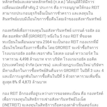
หลักทรัพย์และตลาดหลักทรัพย์ (ก.ล.ต.) ได้อนุมัติให้มีการ
เปลี่ยนแปลงที่สำคัญ 2 ประการ คือ การอนุญาตให้กอง REIT
สามารถประกอบธุรกิจอื่นเป็นการชั่วคราว และลงทุนใน
สินทรัพย์แบบมีเงื่อนไขการซื้อคืนโดยเจ้าของอสังหาริมทรัพย์
กองทรัสต์เพื่อการลงทุนในอสังหาริมทรัพย์ แกรนด์ รอยัล ออ
คิด ฮอสพิทาลิตี้ (GROREIT) หนึ่งใน 5 กอง REIT ที่ขอจด
ทะเบียนในเดือนเมษายน 2564 จะเป็นกอง REIT กองแรกที่มี
เงื่อนไขใหม่เรื่องการซื้อคืน โดย GROREIT จะเข้าซื้อกิจการ
โรงแรมรอยัล ออคิด เชอราตัน โฮเทล แอนด์ ทาวเวอร์ส ใน
ราคารวม 4,498 ล้านบาท จาก บริษัท โรงแรมรอยัล ออคิด
(ประเทศไทย) จำกัด (มหาชน) และด้วยกฎระเบียบใหม่ บริษัทฯ
มีทางเลือกในการซื้อทรัพย์สินคืนจาก GROREIT ในปีที่ 3 และ 4
และมีภาระผูกพันในการซื้อคืนในปีที่ 5 ด้วยราคารวมเพิ่มขึ้น
สูงสุด 8% ที่ 4,873 ล้านบาท
กอง REIT อีกกองที่อยู่ระหว่างการขอจดทะเบียน คือ กองทรัสต์
เพื่อการลงทุนในสิทธิการเช่าอสังหาริมทรัพย์ไอเน็ต
(INETREIT) จะลงทุนในสิทธิการถือครองดาต้าเซ็นเตอร์และ