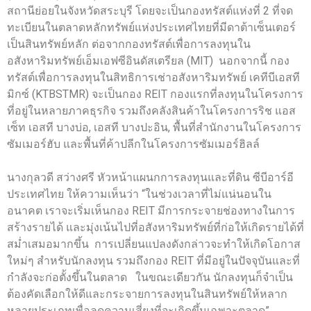
สถานีย่อยในจังหวัดสระบุรี โดยจะเป็นกองทรัสต์แห่งที่ 2 ที่จด
ทะเบียนในตลาดหลักทรัพย์แห่งประเทศไทยที่มีดาต้าเซ็นเตอร์
เป็นสินทรัพย์หลัก ต่อจากกองทรัสต์เพื่อการลงทุนใน
อสังหาริมทรัพย์เอ็มเอฟซีอินดัสเตรียล (MIT) นอกจากนี้ กอง
ทรัสต์เพื่อการลงทุนในสิทธิการเช่าอสังหาริมทรัพย์ เคทีบีเอสที
มิกซ์ (KTBSTMR) จะเป็นกอง REIT กองแรกที่ลงทุนในโครงการ
ที่อยู่ในหลายภาคธุรกิจ รวมถึงคลังสินค้าในโครงการริช แอส
เซ็ท เอสที บางบ่อ, เอสที บางปะอิน, พื้นที่สำนักงานในโครงการ
ซัมเมอร์ฮับ และพื้นที่ค้าปลีกในโครงการซัมเมอร์ฮิลล์
นางกุลวดี สว่างศรี หัวหน้าแผนกการลงทุนและที่ดิน ซีบีอาร์อี
ประเทศไทย ให้ความเห็นว่า “ในช่วงเวลาที่ไม่แน่นอนใน
อนาคต เราจะเริ่มเห็นกอง REIT มีการกระจายช่องทางในการ
สร้างรายได้ และมุ่งเน้นไปที่อสังหาริมทรัพย์ที่ก่อให้เกิดรายได้ที่
สม่ำเสมอมากขึ้น การเปลี่ยนแปลงดังกล่าวจะทำให้เกิดโอกาส
ใหม่ๆ สำหรับนักลงทุน รวมถึงกอง REIT ที่มีอยู่ในปัจจุบันและที่
กำลังจะก่อตั้งขึ้นในตลาด ในขณะเดียวกัน นักลงทุนก็จำเป็น
ต้องคัดเลือกให้ดีและกระจายการลงทุนในสินทรัพย์ให้หลาก
หลายประเภทเพื่อลดความเสี่ยงที่จะเกิดขึ้นเฉพาะตลาด”