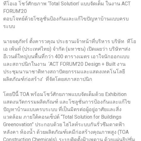
ทีโอเอ โชว์ศักยภาพ ‘Total Solution’ แบบจัดเต็ม ในงาน ACT
FORUM’20
ตอบโจทย์ด้วยโซลูชั่นป้องกันและแก้ไขปัญหาบ้านแบบครบ
ระบบ
นายจตุภัทร์ ตั้งคารวคุณ ประธานเจ้าหน้าที่บริหาร บริษัท ทีโอ
เอ เพ้นท์ (ประเทศไทย) จำกัด (มหาชน) เปิดเผยว่า บริษัทฯส่ง
อีเวนต์ใหญ่บนพื้นที่กว่า 400 ตารางเมตร เอาใจนักออกแบบ
และสถาปนิกในงาน ‘ACT FORUM’20 Design + Built งาน
ประชุมนานาชาติทางสถาปัตยกรรมและแสดงเทคโนโลยี
ผลิตภัณฑ์ก่อสร้าง’ ที่จัดโดยสภาสถาปนิก
โดยปีนี้ TOA พร้อมโชว์ศักยภาพแบบจัดเต็มด้วย Exhibition
แสดงนวัตกรรมผลิตภัณฑ์ และโซลูชั่นการป้องกันและแก้ไข
ปัญหาบ้านแบบครบระบบ ที่เป็นมิตรต่อผู้อยู่อาศัยและสิ่ง
แวดล้อม ภายใต้คอนเซ็ปต์ “Total Solution for Buildings
Greenovation” ประกอบด้วย ไฮไลท์ระบบกันรั่วซึมดาดฟ้า
หลังคา ห้องน้ำ ด้วยผลิตภัณฑ์เคมีก่อสร้างคุณภาพสูง (TOA
Construction Chemicals), ระบบติดตั้งฝ้าเพดาน ด้วยแผ่นยิปซั่ม