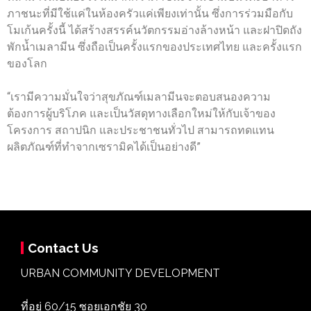
ภาชนะที่มีใช้แค่ในห้องครัวแค่เพียงเท่านั้น ซึ่งการร่วมมือกับ
โมเก้นครั้งนี้ ได้สร้างสรรค์นวัตกรรมอ่างล้างหน้า และฝาปิดถัง
พักน้ำเมลามีน ซึ่งถือเป็นครั้งแรกของประเทศไทย และครั้งแรก
ของโลก
“เรามีความมั่นใจว่าสุขภัณฑ์เมลามีนจะตอบสนองความ
ต้องการผู้บริโภค และเป็นวัสดุทางเลือกใหม่ให้กับเจ้าของ
โครงการ สถาปนิก และประชาชนทั่วไป สามารถทดแทน
ผลิตภัณฑ์ที่ทำจากเซรามิคได้เป็นอย่างดี”
Contact Us
URBAN COMMUNITY DEVELOPMENT
ที่อยู่ 60/15 ซอยเอกชัย 30