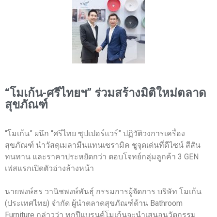
“โมเก้น-ศรีไทยฯ” ร่วมสร้างมิติใหม่ตลาด
สุขภัณฑ์
“โมเก้น” ผนึก “ศรีไทย ซุปเปอร์แวร์” ปฏิวัติวงการเครื่อง
สุขภัณฑ์ นำวัสดุเมลามีนแทนเซรามิค ชูจุดเด่นที่ดีไซน์ สีสัน
ทนทาน และราคาประหยัดกว่า ตอบโจทย์กลุ่มลูกค้า 3 GEN
เฟสแรกเปิดตัวอ่างล้างหน้า
นายพงษ์ธร วานิชพงษ์พันธุ์ กรรมการผู้จัดการ บริษัท โมเก้น
(ประเทศไทย) จำกัด ผู้นำตลาดสุขภัณฑ์ด้าน Bathroom
Furniture กล่าวว่า ทุกปีแบรนด์โมเก้นจะนำเสนอนวัตกรรม