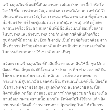
เครื่องสุขภัณฑ์ แต่ปีนี้เกิดสถานการณ์แพร่ระบาดเชื้อไวรัสโค
วิด-19 ขึ้น การนำเข้าวัสดุจากต่างประเทศไม่สามารถทำได้ จึง
เกิดแนวคิดมองหาวัสดุในประเทศมาพัฒนาทดแทน ที่สุดได้ร่วม
มือกับบริษัท ศรีไทยซุปเปอร์แวร์ จำกัด(มหาชน) บริษัทผู้ผลิต
ภาชนะเครื่องถ้วยชามเมลามีนที่มีชื่อเสียงเป็นที่ยอมทั้งตลาด
ในประเทศและต่างประเทศ ร่วมกันพัฒนาผลิตสินค้าเครื่อง
สุขภัณฑ์ที่มีความเป็น Eco-friendly เป็นมิตรต่อสิ่งแวดล้อมมาก
ขึ้น ด้ยการนำวัสดุอย่างเมลามีนเข้ามาเป็นส่วนประกอบสำคัญ
ในการผลิตแทนการใช้เซรามิคแบบเดิมๆ
นวัตกรรมเครื่องสุขภัณฑ์ที่ผลิตขึ้นจากเมลามีนใช้ชื่อชุด Mela
Good Plus มีคุณสมบัติโดดเด่น 7 ประการ คือ ทำลวดลายสีสัน
ได้หลากหลายสวยงาม , น้ำหนักเบา , แข็งแรง ทนต่อการ
กระแทก ,มีสุขอนามัย ปลอดภัยด้วยสารแอนตี้แบคทีเรีย ป้องกัน
เชื้อรา , ทนความร้อนสูง , ดูแลทำความสะอาดง่าย และเป็น
มิตรกับสิ่งแวดล้อมด้วยกระบวนการนำวัสดุธรรมชาติ อย่างเนื้อ
ชานอ้อยมาผสมผสานเนื้อเมลามีน อีกทั้งเมื่อไม่ใช้งานแล้ว ยัง
สามารถนำวัสดุนี้เข้ากระบวนการ Upcycling ใหม่ได้ เป็นการ