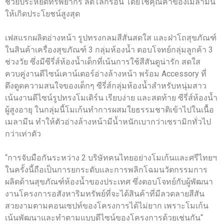
ช่วยประหยัดทรัพยากร ลดโลกร้อน โดยใช้คุณค่าของเมลามีน
ให้เกิดประโยชน์สูงสุด
เฟสแรกผลิตอ่างหน้า รูปทรงกลมสีสันสดใส และฝาโถสุขภัณฑ์
ในสินค้าเครื่องสุขภัณฑ์ 3 กลุ่มห้องน้ำ ตอบโจทย์กลุ่มลูกค้า 3
ช่วงวัย ซึ่งมีซีรี่ส์ห้องน้ำเด็กที่เน้นการใช้สีสันดูน่ารัก สดใส
ควบคู่งานดีไซน์เคาน์เตอร์อ่างล้างหน้า พร้อม Accessory ที่
ดึงดูดความสนใจของเด็กๆ ซีรี่ส์กลุ่มห้องน้ำสำหรับหนุ่มสาว
เน้นงานดีไซน์รูปทรงโมเดิร์น เรียบง่าย และสดท้าย ซีรี่ส์ห้องน้ำ
ผู้สูงอายุ ในกลุ่มนี้โมเก้นทำการผสมใยธรรมชาติเข้าไปในเนื้อ
เมลามีน ทำให้ตัวอ่างล้างหน้ามีน้ำหนักเบากว่าเซรามิกทั่วไป
กว่าเท่าตัว
“การจับมือกันระหว่าง 2 บริษัทคนไทยอย่างโมเก้นและศรีไทยฯ
ในครั้งนี้ถือเป็นการยกระดับและการพลิกโฉมนวัตกรรมการ
ผลิตด้านสุขภัณฑ์ห้องน้ำของประเทศ ซึ่งตอบโจทย์กับผู้พัฒนา
งานโครงการอสังหาริมทรัพย์ที่จะได้สินค้าที่มีลวดลายสีสัน
สวยงามตามคอนเซปท์ของโครงการได้ไม่ยาก เพราะโมเก้น
เน้นพัฒนาและทำตามแบบดีไซน์ของโครงการด้วยเช่นกัน“