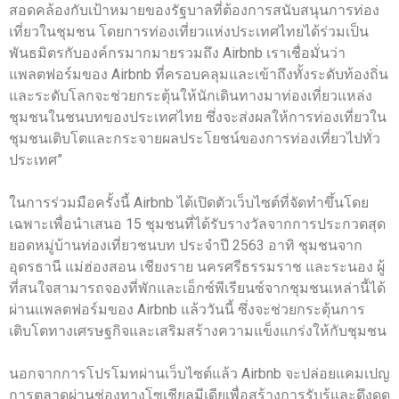
สอดคล้องกับเป้าหมายของรัฐบาลที่ต้องการสนับสนุนการท่อง
เที่ยวในชุมชน โดยการท่องเที่ยวแห่งประเทศไทยได้ร่วมเป็น
พันธมิตรกับองค์กรมากมายรวมถึง Airbnb เราเชื่อมั่นว่า
แพลตฟอร์มของ Airbnb ที่ครอบคลุมและเข้าถึงทั้งระดับท้องถิ่น
และระดับโลกจะช่วยกระตุ้นให้นักเดินทางมาท่องเที่ยวแหล่ง
ชุมชนในชนบทของประเทศไทย ซึ่งจะส่งผลให้การท่องเที่ยวใน
ชุมชนเติบโตและกระจายผลประโยชน์ของการท่องเที่ยวไปทั่ว
ประเทศ”
ในการร่วมมือครั้งนี้ Airbnb ได้เปิดตัวเว็บไซต์ที่จัดทำขึ้นโดย
เฉพาะเพื่อนำเสนอ 15 ชุมชนที่ได้รับรางวัลจากการประกวดสุด
ยอดหมู่บ้านท่องเที่ยวชนบท ประจำปี 2563 อาทิ ชุมชนจาก
อุดรธานี แม่ฮ่องสอน เชียงราย นครศรีธรรมราช และระนอง ผู้
ที่สนใจสามารถจองที่พักและเอ็กซ์พีเรียนซ์จากชุมชนเหล่านี้ได้
ผ่านแพลตฟอร์มของ Airbnb แล้ววันนี้ ซึ่งจะช่วยกระตุ้นการ
เติบโตทางเศรษฐกิจและเสริมสร้างความแข็งแกร่งให้กับชุมชน
นอกจากการโปรโมทผ่านเว็บไซต์แล้ว Airbnb จะปล่อยแคมเปญ
การตลาดผ่านช่องทางโซเชียลมีเดียเพื่อสร้างการรับรู้และดึงดูด