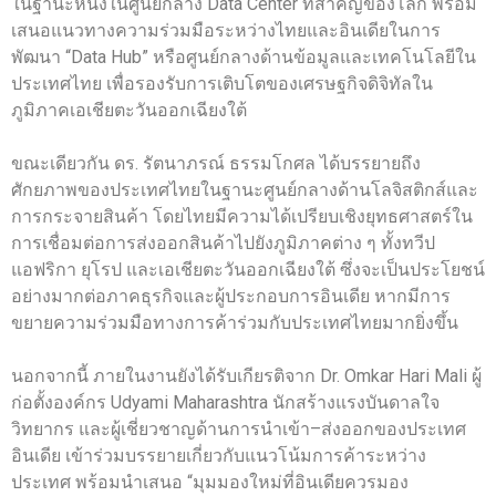
ในฐานะหนึ่งในศูนย์กลาง Data Center ที่สำคัญของโลก พร้อม
เสนอแนวทางความร่วมมือระหว่างไทยและอินเดียในการ
พัฒนา “Data Hub” หรือศูนย์กลางด้านข้อมูลและเทคโนโลยีใน
ประเทศไทย เพื่อรองรับการเติบโตของเศรษฐกิจดิจิทัลใน
ภูมิภาคเอเชียตะวันออกเฉียงใต้
ขณะเดียวกัน ดร. รัตนาภรณ์ ธรรมโกศล ได้บรรยายถึง
ศักยภาพของประเทศไทยในฐานะศูนย์กลางด้านโลจิสติกส์และ
การกระจายสินค้า โดยไทยมีความได้เปรียบเชิงยุทธศาสตร์ใน
การเชื่อมต่อการส่งออกสินค้าไปยังภูมิภาคต่าง ๆ ทั้งทวีป
แอฟริกา ยุโรป และเอเชียตะวันออกเฉียงใต้ ซึ่งจะเป็นประโยชน์
อย่างมากต่อภาคธุรกิจและผู้ประกอบการอินเดีย หากมีการ
ขยายความร่วมมือทางการค้าร่วมกับประเทศไทยมากยิ่งขึ้น
นอกจากนี้ ภายในงานยังได้รับเกียรติจาก Dr. Omkar Hari Mali ผู้
ก่อตั้งองค์กร Udyami Maharashtra นักสร้างแรงบันดาลใจ
วิทยากร และผู้เชี่ยวชาญด้านการนำเข้า–ส่งออกของประเทศ
อินเดีย เข้าร่วมบรรยายเกี่ยวกับแนวโน้มการค้าระหว่าง
ประเทศ พร้อมนำเสนอ “มุมมองใหม่ที่อินเดียควรมอง