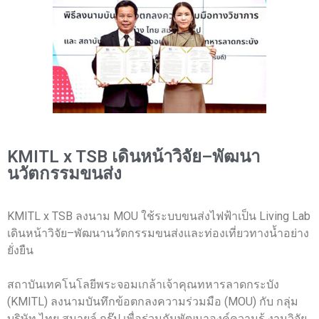
KMITL x TSB เดินหน้าวิจัย–พัฒนา
นวัตกรรมขนส่ง
KMITL x TSB ลงนาม MOU ใช้ระบบขนส่งไฟฟ้าเป็น Living Lab
เดินหน้าวิจัย–พัฒนานวัตกรรมขนส่งและท่องเที่ยวทางน้ำอย่าง
ยั่งยืน
สถาบันเทคโนโลยีพระจอมเกล้าเจ้าคุณทหารลาดกระบัง
(KMITL) ลงนามบันทึกข้อตกลงความร่วมมือ (MOU) กับ กลุ่ม
บริษัท ไทย สมายล์ กรุ๊ป เพื่อร่วมกันพัฒนาองค์ความรู้ งานวิจัย