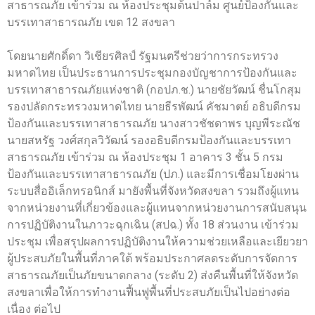
สาธารณภัย เข้าร่วม ณ ห้องประชุมต้นปาล์ม ศูนย์ป้องกันและ
บรรเทาสาธารณภัย เขต 12 สงขลา
โดยนายศักดิ์ดา วิเชียรศิลป์ รัฐมนตรีช่วยว่าการกระทรวง
มหาดไทย เป็นประธานการประชุมกองบัญชาการป้องกันและ
บรรเทาสาธารณภัยแห่งชาติ (กอปภ.ช.) นายชัยวัฒน์ ชื่นโกสุม
รองปลัดกระทรวงมหาดไทย นายธีรพัฒน์ คัชมาตย์ อธิบดีกรม
ป้องกันและบรรเทาสาธารณภัย นางสาวชัชดาพร บุญพีระณัช
นายสหรัฐ วงศ์สกุลวิวัฒน์ รองอธิบดีกรมป้องกันและบรรเทา
สาธารณภัย เข้าร่วม ณ ห้องประชุม 1 อาคาร 3 ชั้น 5 กรม
ป้องกันและบรรเทาสาธารณภัย (ปภ.) และมีการเชื่อมโยงผ่าน
ระบบสื่ออิเล็กทรอนิกส์ มายังพื้นที่จังหวัดสงขลา รวมถึงผู้แทน
จากหน่วยงานที่เกี่ยวข้องและผู้แทนจากหน่วยงานการสนับสนุน
การปฏิบัติงานในภาวะฉุกเฉิน (สปฉ.) ทั้ง 18 ส่วนงาน เข้าร่วม
ประชุม เพื่อสรุปผลการปฏิบัติงานให้ความช่วยเหลือและเยียวยา
ผู้ประสบภัยในพื้นที่ภาคใต้ พร้อมประกาศลดระดับการจัดการ
สาธารณภัยเป็นภัยขนาดกลาง (ระดับ 2) ส่งคืนพื้นที่ให้จังหวัด
สงขลาเพื่อให้การทำงานฟื้นฟูพื้นที่ประสบภัยเป็นไปอย่างต่อ
เนื่อง ต่อไป