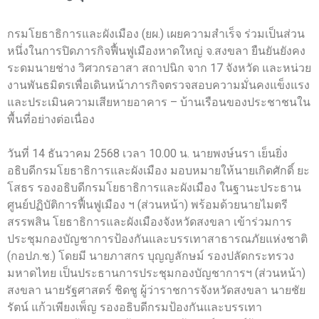
กรมโยธาธิการและผังเมือง (ยผ.) เผยความสำเร็จ ร่วมเป็นส่วน
หนึ่งในการปิดภารกิจฟื้นฟูเมืองหาดใหญ่ จ.สงขลา ยืนยันยังคง
ระดมนายช่าง วิศวกรอาสา สถาปนิก จาก 17 จังหวัด และหน่วย
งานพันธมิตรเพื่อเดินหน้าภารกิจตรวจสอบความมั่นคงแข็งแรง
และประเมินความเสียหายอาคาร – บ้านเรือนของประชาชนใน
พื้นที่อย่างต่อเนื่อง
วันที่ 14 ธันวาคม 2568 เวลา 10.00 น. นายพงษ์นรา เย็นยิ่ง
อธิบดีกรมโยธาธิการและผังเมือง มอบหมายให้นายเกิดศักดิ์ ยะ
โสธร รองอธิบดีกรมโยธาธิการและผังเมือง ในฐานะประธาน
ศูนย์ปฏิบัติการฟื้นฟูเมือง ฯ (ส่วนหน้า) พร้อมด้วยนายไมตรี
สรรพสิน โยธาธิการและผังเมืองจังหวัดสงขลา เข้าร่วมการ
ประชุมกองบัญชาการป้องกันและบรรเทาสาธารณภัยแห่งชาติ
(กอปภ.ช.) โดยมี นายภาสกร บุญญลักษม์ รองปลัดกระทรวง
มหาดไทย เป็นประธานการประชุมกองบัญชาการฯ (ส่วนหน้า)
สงขลา นายรัฐศาสตร์ ชิดชู ผู้ว่าราชการจังหวัดสงขลา นายชัย
รัตน์ แก้วเพียงเพ็ญ รองอธิบดีกรมป้องกันและบรรเทา