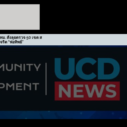
ยตรวจ 50 เขต สกัดปม
รฟม. รับรางวัลเกียรติยศภาคีขับ
พย์”
เคลื่อนนโยบาย