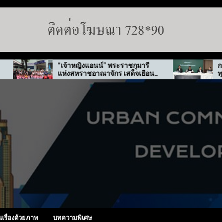
“เจ้าหญิงแอนน์” พระราชกุมารี
กทม. สั่งลุ
แห่งสหราชอาณาจักร เสด็จเยือน
ทุจริต “พ่อทิ
ไทย-เกาหลีใต้
นเรื่องด้วยภาพ
บทความพิเศษ