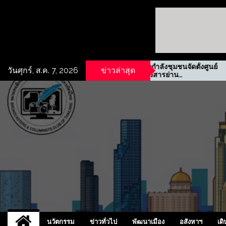
ี่ดินเชิง
รฟม. ผนึกกำลังชุมชนจัดตั้งศูนย์
วันศุกร์, ส.ค. 7, 2026
ข่าวล่าสุด
ปิ ชลบุรี
ข้อมูลข่าวสารย่าน
ประชาสงเคราะห์
UCD
NEW
นวัตกรรม
ข่าวทั่วไป
พัฒนาเมือง
อสังหาฯ
เดิ