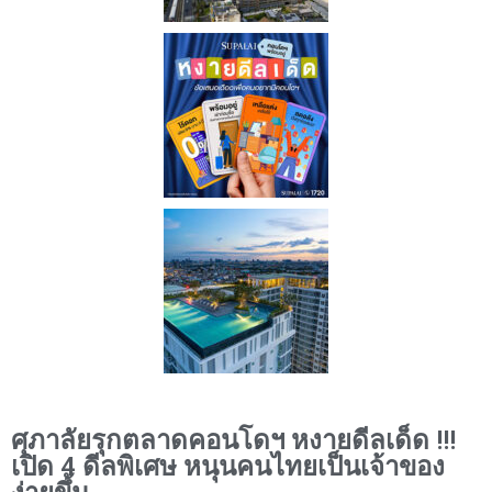
ศุภาลัยรุกตลาดคอนโดฯ หงายดีลเด็ด !!!
เปิด 4 ดีลพิเศษ หนุนคนไทยเป็นเจ้าของ