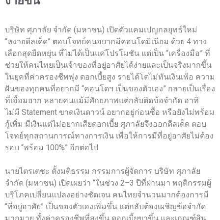
ง่ายขึ้น
บริษัท ศุภาลัย จำกัด (มหาชน) เปิดตัวแคมเปญกลยุทธ์ใหม่
“หงายดีลเด็ด” ตอบโจทย์คนอยากมีคอนโดมิเนียม ด้วย 4 ทาง
เลือกสุดยืดหยุ่น ที่ไม่ได้เป็นแค่โปรโมชัน แต่เป็น “เครื่องมือ” ที่
ช่วยให้คนไทยเป็นเจ้าของที่อยู่อาศัยได้ง่ายและเป็นจริงมากขึ้น
ในยุคที่ค่าครองชีพพุ่ง ดอกเบี้ยสูง รายได้โตไม่ทันเงินเฟ้อ ความ
ฝันของทุกคนที่อยากมี “คอนโดฯ เป็นของตัวเอง” กลายเป็นเรื่อง
ที่เอื้อมยาก หลายคนแม้มีศักยภาพแต่กลับติดข้อจำกัด อาทิ
ไม่มี Statement ขาดเงินดาวน์ อยากอยู่ก่อนซื้อ หรือยังไม่พร้อม
กู้เพิ่ม มีเงินแต่ไม่อยากเสียดอกเบี้ย ศุภาลัยจึงออกดีลเด็ด ตอบ
โจทย์ทุกสถานการณ์ทางการเงิน เพื่อให้การมีที่อยู่อาศัยไม่ต้อง
รอบ “พร้อม 100%” อีกต่อไป
นายไตรเตชะ ตั้งมติธรรม กรรมการผู้จัดการ บริษัท ศุภาลัย
จำกัด (มหาชน) เปิดเผยว่า “ในช่วง 2–3 ปีที่ผ่านมา พฤติกรรมผู้
บริโภคเปลี่ยนแปลงอย่างชัดเจน คนไทยจำนวนมากต้องการมี
“ที่อยู่อาศัย” เป็นของตัวเองเพิ่มขึ้น แต่กลับต้องเผชิญข้อจำกัด
มากมาย ทั้งค่าครองชีพที่สูงขึ้น ดอกเบี้ยขาขึ้น และเกณฑ์สิน