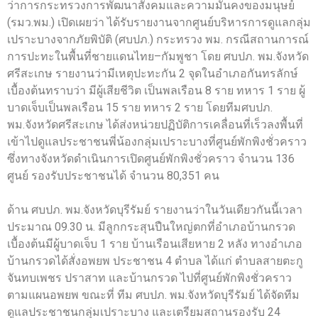
ว่าการกระทรวงการพัฒนาสังคมและความมั่นคงของมนุษย์
(รมว.พม.) เปิดเผยว่า ได้รับรายงานจากศูนย์บริหารการดูแลกลุ่ม
เปราะบางจากภัยพิบัติ (ศบปภ.) กระทรวง พม. กรณีสถานการณ์
การปะทะในพื้นที่ชายแดนไทย–กัมพูชา โดย ศบปภ. พม.จังหวัด
ศรีสะเกษ รายงานว่ามีเหตุปะทะกัน 2 จุดในอำเภอกันทรลักษ์
เบื้องต้นทราบว่า มีผู้เสียชีวิต เป็นพลเรือน 8 ราย ทหาร 1 ราย ผู้
บาดเจ็บเป็นพลเรือน 15 ราย ทหาร 2 ราย โดยทีมศบปภ.
พม.จังหวัดศรีสะเกษ ได้ส่งหน่วยปฏิบัติการเคลื่อนที่เร็วลงพื้นที่
เข้าไปดูแลประชาชนพี่น้องกลุ่มเปราะบางที่ศูนย์พักพิงชั่วคราว
ซึ่งทางจังหวัดดำเนินการเปิดศูนย์พักพิงชั่วคราว จำนวน 136
ศูนย์ รองรับประชาชนได้ จำนวน 80,351 คน
ด้าน ศบปภ. พม.จังหวัดบุรีรัมย์ รายงานว่าในวันเดียวกันนี้เวลา
ประมาณ 09.30 น. มีลูกกระสุนปืนใหญ่ตกที่อำเภอบ้านกรวด
เบื้องต้นมีผู้บาดเจ็บ 1 ราย บ้านเรือนเสียหาย 2 หลัง ทางอำเภอ
บ้านกรวดได้สั่งอพยพ ประชาชน 4 ตำบล ได้แก่ ตำบลสายตะกู
จันทบเพชร ปราสาท และบ้านกรวด ไปที่ศูนย์พักพิงชั่วคราว
ตามแผนอพยพ ขณะที่ ทีม ศบปภ. พม.จังหวัดบุรีรัมย์ ได้จัดทีม
ดูแลประชาชนกลุ่มเปราะบาง และเตรียมสถานรองรับ 24