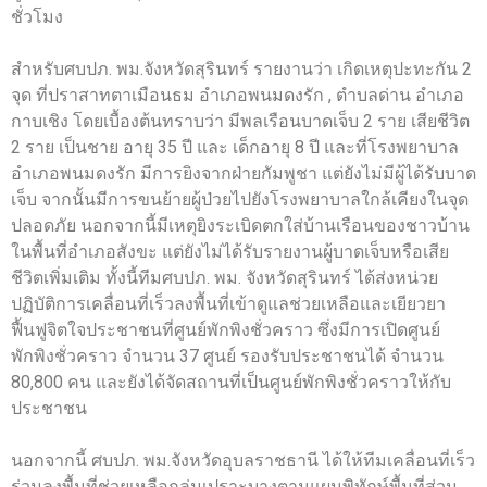
ชั่วโมง
สำหรับศบปภ. พม.จังหวัดสุรินทร์ รายงานว่า เกิดเหตุปะทะกัน 2
จุด ที่ปราสาทตาเมือนธม อำเภอพนมดงรัก , ตำบลด่าน อำเภอ
กาบเชิง โดยเบื้องต้นทราบว่า มีพลเรือนบาดเจ็บ 2 ราย เสียชีวิต
2 ราย เป็นชาย อายุ 35 ปี และ เด็กอายุ 8 ปี และที่โรงพยาบาล
อำเภอพนมดงรัก มีการยิงจากฝ่ายกัมพูชา แต่ยังไม่มีผู้ได้รับบาด
เจ็บ จากนั้นมีการขนย้ายผู้ป่วยไปยังโรงพยาบาลใกล้เคียงในจุด
ปลอดภัย นอกจากนี้มีเหตุยิงระเบิดตกใส่บ้านเรือนของชาวบ้าน
ในพื้นที่อำเภอสังขะ แต่ยังไม่ได้รับรายงานผู้บาดเจ็บหรือเสีย
ชีวิตเพิ่มเติม ทั้งนี้ทีมศบปภ. พม. จังหวัดสุรินทร์ ได้ส่งหน่วย
ปฏิบัติการเคลื่อนที่เร็วลงพื้นที่เข้าดูแลช่วยเหลือและเยียวยา
ฟื้นฟูจิตใจประชาชนที่ศูนย์พักพิงชั่วคราว ซึ่งมีการเปิดศูนย์
พักพิงชั่วคราว จำนวน 37 ศูนย์ รองรับประชาชนได้ จำนวน
80,800 คน และยังได้จัดสถานที่เป็นศูนย์พักพิงชั่วคราวให้กับ
ประชาชน
นอกจากนี้ ศบปภ. พม.จังหวัดอุบลราชธานี ได้ให้ทีมเคลื่อนที่เร็ว
ร่วมลงพื้นที่ช่วยเหลือกลุ่มเปราะบางตามแผนพิทักษ์พื้นที่ส่วน