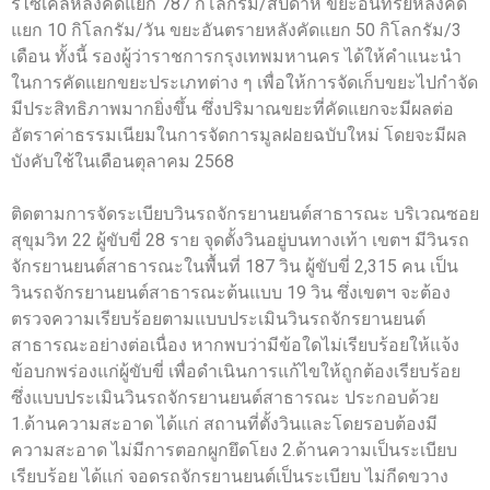
รีไซเคิลหลังคัดแยก 787 กิโลกรัม/สัปดาห์ ขยะอินทรีย์หลังคัด
แยก 10 กิโลกรัม/วัน ขยะอันตรายหลังคัดแยก 50 กิโลกรัม/3
เดือน ทั้งนี้ รองผู้ว่าราชการกรุงเทพมหานคร ได้ให้คำแนะนำ
ในการคัดแยกขยะประเภทต่าง ๆ เพื่อให้การจัดเก็บขยะไปกำจัด
มีประสิทธิภาพมากยิ่งขึ้น ซึ่งปริมาณขยะที่คัดแยกจะมีผลต่อ
อัตราค่าธรรมเนียมในการจัดการมูลฝอยฉบับใหม่ โดยจะมีผล
บังคับใช้ในเดือนตุลาคม 2568
ติดตามการจัดระเบียบวินรถจักรยานยนต์สาธารณะ บริเวณซอย
สุขุมวิท 22 ผู้ขับขี่ 28 ราย จุดตั้งวินอยู่บนทางเท้า เขตฯ มีวินรถ
จักรยานยนต์สาธารณะในพื้นที่ 187 วิน ผู้ขับขี่ 2,315 คน เป็น
วินรถจักรยานยนต์สาธารณะต้นแบบ 19 วิน ซึ่งเขตฯ จะต้อง
ตรวจความเรียบร้อยตามแบบประเมินวินรถจักรยานยนต์
สาธารณะอย่างต่อเนื่อง หากพบว่ามีข้อใดไม่เรียบร้อยให้แจ้ง
ข้อบกพร่องแก่ผู้ขับขี่ เพื่อดำเนินการแก้ไขให้ถูกต้องเรียบร้อย
ซึ่งแบบประเมินวินรถจักรยานยนต์สาธารณะ ประกอบด้วย
1.ด้านความสะอาด ได้แก่ สถานที่ตั้งวินและโดยรอบต้องมี
ความสะอาด ไม่มีการตอกผูกยึดโยง 2.ด้านความเป็นระเบียบ
เรียบร้อย ได้แก่ จอดรถจักรยานยนต์เป็นระเบียบ ไม่กีดขวาง