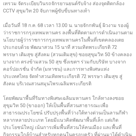
เทรวม จัดระเบียบวินรถจักรยานยนต์รับจ้าง ส่องจุดติดกล้อง
CCTV สุขุมวิท 20 จับภาพผู้ขับขี่บนทางเท้า
เมื่อวันที่ 18 ก.ค. 68 เวลา 13.00 น. นายจักกพันธุ์ ผิวงาม รองผู้
ว่าราชการกรุงเทพมหานคร ลงพื้นที่ติดตามการดำเนินงานตาม
นโยบายผู้ว่าราชการกรุงเทพมหานครในพื้นที่เขตคลองเตย
ประกอบด้วย พัฒนาสวน 15 นาที สวนเทิดพระเกียรติ 72
พรรษา เติมสุข สู่สังคม (สวนเติมสุข) ซอยสุขุมวิท 50 ข้างคลอง
บางจาก ตรงข้ามสวน 50 สุข ซึ่งเขตฯ ร่วมกับบริษัท บางจาก
คอร์ปอเรชั่น จำกัด (มหาชน) และการทางพิเศษแห่ง
ประเทศไทย จัดทำสวนเทิดพระเกียรติ 72 พรรษา เติมสุข สู่
สังคม บริเวณสวนสมุนไพรเฉลิมพระเกียรติ
โดยพัฒนาพื้นที่ริมทางพิเศษเฉลิมมหานคร ใกล้ทางลงซอย
สุขุมวิท 50 (ขาออก) ให้เป็นพื้นที่สวนสาธารณะเพื่อ
สาธารณประโยชน์ ปรับปรุงพื้นที่ว่างใต้ทางด่วนเป็นลานกีฬา
หลากหลายประเภท โดยมีแนวคิดพัฒนาพื้นที่เล็ก แต่เกิด
ประโยชน์ใหญ่ เน้นการเพิ่มพื้นที่สวนให้คนเมือง และพื้นที่
กิจกรรมใกล้บ้านสำหรับทุกคนในครอบครัว ที่ผ่านมาได้ดำเนิน