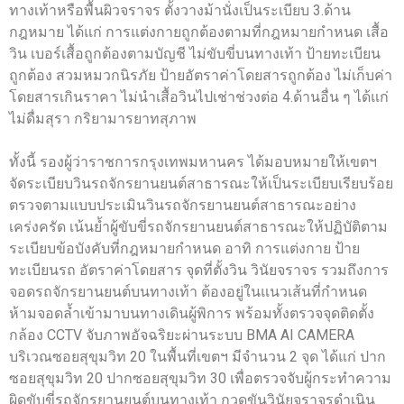
ทางเท้าหรือพื้นผิวจราจร ตั้งวางม้านั่งเป็นระเบียบ 3.ด้าน
กฎหมาย ได้แก่ การแต่งกายถูกต้องตามที่กฎหมายกำหนด เสื้อ
วิน เบอร์เสื้อถูกต้องตามบัญชี ไม่ขับขี่บนทางเท้า ป้ายทะเบียน
ถูกต้อง สวมหมวกนิรภัย ป้ายอัตราค่าโดยสารถูกต้อง ไม่เก็บค่า
โดยสารเกินราคา ไม่นำเสื้อวินไปเช่าช่วงต่อ 4.ด้านอื่น ๆ ได้แก่
ไม่ดื่มสุรา กริยามารยาทสุภาพ
ทั้งนี้ รองผู้ว่าราชการกรุงเทพมหานคร ได้มอบหมายให้เขตฯ
จัดระเบียบวินรถจักรยานยนต์สาธารณะให้เป็นระเบียบเรียบร้อย
ตรวจตามแบบประเมินวินรถจักรยานยนต์สาธารณะอย่าง
เคร่งครัด เน้นย้ำผู้ขับขี่รถจักรยานยนต์สาธารณะให้ปฏิบัติตาม
ระเบียบข้อบังคับที่กฎหมายกำหนด อาทิ การแต่งกาย ป้าย
ทะเบียนรถ อัตราค่าโดยสาร จุดที่ตั้งวิน วินัยจราจร รวมถึงการ
จอดรถจักรยานยนต์บนทางเท้า ต้องอยู่ในแนวเส้นที่กำหนด
ห้ามจอดล้ำเข้ามาบนทางเดินผู้พิการ พร้อมทั้งตรวจจุดติดตั้ง
กล้อง CCTV จับภาพอัจฉริยะผ่านระบบ BMA AI CAMERA
บริเวณซอยสุขุมวิท 20 ในพื้นที่เขตฯ มีจำนวน 2 จุด ได้แก่ ปาก
ซอยสุขุมวิท 20 ปากซอยสุขุมวิท 30 เพื่อตรวจจับผู้กระทำความ
ผิดขับขี่รถจักรยานยนต์บนทางเท้า กวดขันวินัยจราจรดำเนิน