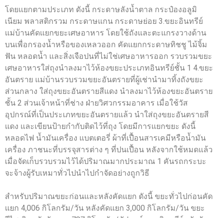
โดยแยกตามประเภท ดังนี้ กระดาษลังน้ำตาล กระป๋องอลูมิ
เนียม พลาสติกรวม กระดาษแกน กระดาษย่อย 3.ขยะอินทรีย์
แม่บ้านคัดแยกขยะเศษอาหาร โดยใช้ถังและตะแกรงวางด้าน
บนเพื่อกรองน้ำหรือของเหลวออก คัดแยกกระดาษทิชชู ไม้จิ้ม
ฟัน หลอดน้ำ และสิ่งเจือปนที่ไม่ใช่เศษอาหารออก รวบรวมขยะ
เศษอาหารใส่ถุงนำลงมาไว้ห้องขยะประเภทอินทรีย์ชั้น 1 4.ขยะ
อันตราย แม่บ้านรวบรวมขยะอันตรายที่ผู้เช่านำมาทิ้งถังขยะ
ส่วนกลาง ใส่ถุงขยะอันตรายสีแดง นำลงมาไว้ห้องขยะอันตราย
ชั้น 2 ส่วนเจ้าหน้าที่ช่าง ฝ่ายวิศวกรรมอาคาร เมื่อใช้วัส
อุปกรณ์ที่เป็นประเภทขยะอันตรายแล้ว นำใส่ถุงขยะอันตรายสี
แดง และเขียนป้ายกำกับติดไว้ที่ถุง โดยมีการแยกขยะ ดังนี้
หลอดไฟ น้ำมันเครื่อง แบตเตอรี่ ผ้าที่เปื้อนสารเคมีหรือน้ำมัน
เครื่อง ภาชนะที่บรรจุสารต่าง ๆ ที่ปนเปื้อน หลังจากใช้หมดแล้ว
เมื่อจัดเก็บรวบรวมไว้ได้ปริมาณมากประมาณ 1 คันรถกระบะ
จะจ้างผู้รับเหมาทั่วไปนำไปกำจัดอย่างถูกวิธี
สำหรับปริมาณขยะก่อนและหลังคัดแยก ดังนี้ ขยะทั่วไปก่อนคัด
แยก 4,006 กิโลกรัม/วัน หลังคัดแยก 3,000 กิโลกรัม/วัน ขยะ