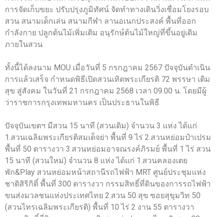
การจัดเก็บขยะ ปรับปรุงภูมิทัศน์ จัดทำทางเดินวิ่งเชื่อมโยงรอบ
สวน สนามเด็กเล่น สนามกีฬา ลานอเนกประสงค์ พื้นที่ออก
กำลังกาย ปลูกต้นไม้เพิ่มเติม อนุรักษ์ต้นไม้ใหญ่ที่ขึ้นอยู่เดิม
ภายในสวน
ทั้งนี้ได้ลงนาม MOU เมื่อวันที่ 5 กรกฎาคม 2567 ปัจจุบันดำเนิน
การแล้วเสร็จ กำหนดพิธีเปิดสวนเทิดพระเกียรติ 72 พรรษา เติม
สุข สู่สังคม ในวันที่ 21 กรกฎาคม 2568 เวลา 09.00 น. โดยมีผู้
ว่าราชการกรุงเทพมหานคร เป็นประธานในพิธี
ปัจจุบันเขตฯ มีสวน 15 นาที (สวนเดิม) จำนวน 3 แห่ง ได้แก่
1.สวนเฉลิมพระเกียรติสมเด็จย่า พื้นที่ 9 ไร่ 2.สวนหย่อมป๋าเปรม
พื้นที่ 50 ตารางวา 3.สวนหย่อมอาจณรงค์ภิรมย์ พื้นที่ 1 ไร่ สวน
15 นาที (สวนใหม่) จำนวน 8 แห่ง ได้แก่ 1.สวนคลองเตย
พัก&Play สวนหย่อมหน้าสถานีรถไฟฟ้า MRT ศูนย์ประชุมแห่ง
ชาติสิริกิติ์ พื้นที่ 300 ตารางวา กรรมสิทธิ์ที่ดินของการรถไฟฟ้า
ขนส่งมวลชนแห่งประเทศไทย 2.สวน 50 สุข ซอยสุขุมวิท 50
(สวนไทรเฉลิมพระเกียรติ) พื้นที่ 10 ไร่ 2 งาน 55 ตารางวา