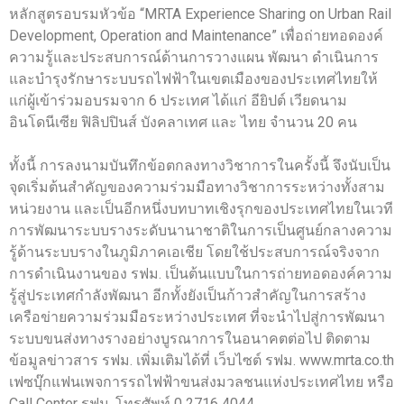
หลักสูตรอบรมหัวข้อ “MRTA Experience Sharing on Urban Rail
Development, Operation and Maintenance” เพื่อถ่ายทอดองค์
ความรู้และประสบการณ์ด้านการวางแผน พัฒนา ดำเนินการ
และบำรุงรักษาระบบรถไฟฟ้าในเขตเมืองของประเทศไทยให้
แก่ผู้เข้าร่วมอบรมจาก 6 ประเทศ ได้แก่ อียิปต์ เวียดนาม
อินโดนีเซีย ฟิลิปปินส์ บังคลาเทศ และ ไทย จำนวน 20 คน
ทั้งนี้ การลงนามบันทึกข้อตกลงทางวิชาการในครั้งนี้ จึงนับเป็น
จุดเริ่มต้นสำคัญของความร่วมมือทางวิชาการระหว่างทั้งสาม
หน่วยงาน และเป็นอีกหนึ่งบทบาทเชิงรุกของประเทศไทยในเวที
การพัฒนาระบบรางระดับนานาชาติในการเป็นศูนย์กลางความ
รู้ด้านระบบรางในภูมิภาคเอเชีย โดยใช้ประสบการณ์จริงจาก
การดำเนินงานของ รฟม. เป็นต้นแบบในการถ่ายทอดองค์ความ
รู้สู่ประเทศกำลังพัฒนา อีกทั้งยังเป็นก้าวสำคัญในการสร้าง
เครือข่ายความร่วมมือระหว่างประเทศ ที่จะนำไปสู่การพัฒนา
ระบบขนส่งทางรางอย่างบูรณาการในอนาคตต่อไป ติดตาม
ข้อมูลข่าวสาร รฟม. เพิ่มเติมได้ที่ เว็บไซต์ รฟม. www.mrta.co.th
เฟซบุ๊กแฟนเพจการรถไฟฟ้าขนส่งมวลชนแห่งประเทศไทย หรือ
Call Center รฟม. โทรศัพท์ 0 2716 4044