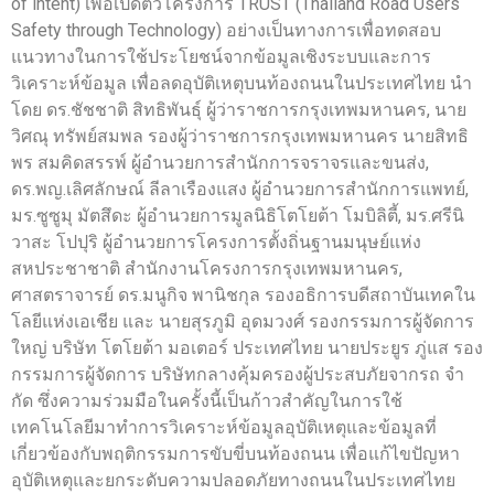
of intent) เพื่อเปิดตัวโครงการ TRUST (Thailand Road Users
Safety through Technology) อย่างเป็นทางการเพื่อทดสอบ
แนวทางในการใช้ประโยชน์จากข้อมูลเชิงระบบและการ
วิเคราะห์ข้อมูล เพื่อลดอุบัติเหตุบนท้องถนนในประเทศไทย นำ
โดย ดร.ชัชชาติ สิทธิพันธุ์ ผู้ว่าราชการกรุงเทพมหานคร, นาย
วิศณุ ทรัพย์สมพล รองผู้ว่าราชการกรุงเทพมหานคร นายสิทธิ
พร สมคิดสรรพ์ ผู้อำนวยการสำนักการจราจรและขนส่ง,
ดร.พญ.เลิศลักษณ์ ลีลาเรืองแสง ผู้อำนวยการสำนักการแพทย์,
มร.ซูซูมุ มัตสึดะ ผู้อำนวยการมูลนิธิโตโยต้า โมบิลิตี้, มร.ศรีนิ
วาสะ โปปุริ ผู้อำนวยการโครงการตั้งถิ่นฐานมนุษย์แห่ง
สหประชาชาติ สำนักงานโครงการกรุงเทพมหานคร,
ศาสตราจารย์ ดร.มนูกิจ พานิชกุล รองอธิการบดีสถาบันเทคใน
โลยีแห่งเอเชีย และ นายสุรภูมิ อุดมวงศ์ รองกรรมการผู้จัดการ
ใหญ่ บริษัท โตโยต้า มอเตอร์ ประเทศไทย นายประยูร ภู่แส รอง
กรรมการผู้จัดการ บริษัทกลางคุ้มครองผู้ประสบภัยจากรถ จํา
กัด ซึ่งความร่วมมือในครั้งนี้เป็นก้าวสำคัญในการใช้
เทคโนโลยีมาทําการวิเคราะห์ข้อมูลอุบัติเหตุและข้อมูลที่
เกี่ยวข้องกับพฤติกรรมการขับขี่บนท้องถนน เพื่อแก้ไขปัญหา
อุบัติเหตุและยกระดับความปลอดภัยทางถนนในประเทศไทย