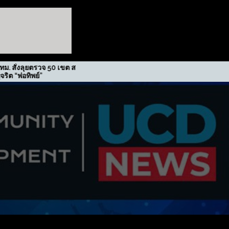
จ 50 เขต สกัดปม
รฟม. รับรางวัลเกียรติยศภาคีขับ
เคลื่อนนโยบาย