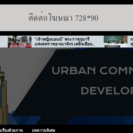
“เจ้าหญิงแอนน์” พระราชกุมารี
กทม. สั่งลุยตรว
แห่งสหราชอาณาจักร เสด็จเยือน
ทุจริต “พ่อทิพย์”
ไทย-เกาหลีใต้
นเรื่องด้วยภาพ
บทความพิเศษ