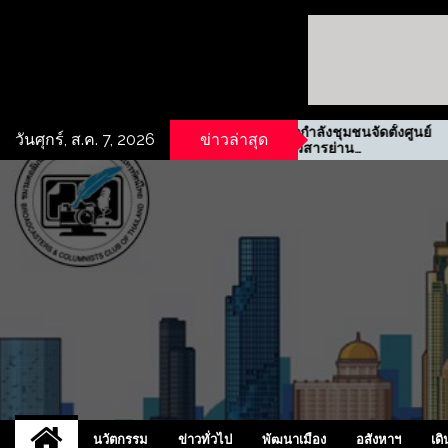
นเชิง
รฟม. ผนึกกำลังชุมชนจัดตั้งศูนย์
วันศุกร์, ส.ค. 7, 2026
ข่าวล่าสุด
ชลบุรี
ข้อมูลข่าวสารย่าน
ประชาสงเคราะห์
UCD
NEW
นวัตกรรม
ข่าวทั่วไป
พัฒนาเมือง
อสังหาฯ
เดิ