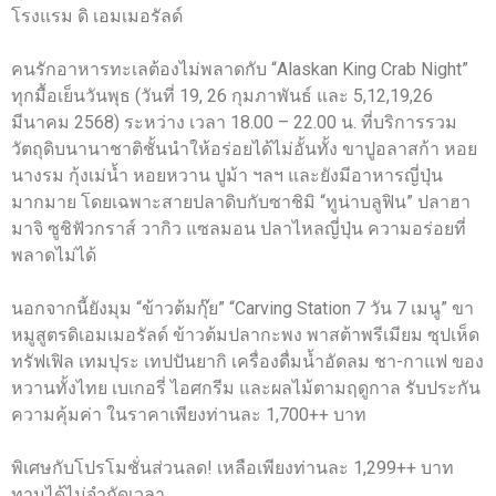
โรงแรม ดิ เอมเมอรัลด์
คนรักอาหารทะเลต้องไม่พลาดกับ “Alaskan King Crab Night”
ทุกมื้อเย็นวันพุธ (วันที่ 19, 26 กุมภาพันธ์ และ 5,12,19,26
มีนาคม 2568) ระหว่าง เวลา 18.00 – 22.00 น. ที่บริการรวม
วัตถุดิบนานาชาติชั้นนำให้อร่อยได้ไม่อั้นทั้ง ขาปูอลาสก้า หอย
นางรม กุ้งเม่น้ำ หอยหวาน ปูม้า ฯลฯ และยังมีอาหารญี่ปุ่น
มากมาย โดยเฉพาะสายปลาดิบกับซาชิมิ “ทูน่าบลูฟิน” ปลาฮา
มาจิ ซูชิฟัวกราส์ วากิว แซลมอน ปลาไหลญี่ปุ่น ความอร่อยที่
พลาดไม่ได้
นอกจากนี้ยังมุม “ข้าวต้มกุ๊ย” “Carving Station 7 วัน 7 เมนู” ขา
หมูสูตรดิเอมเมอรัลด์ ข้าวต้มปลากะพง พาสต้าพรีเมียม ซุปเห็ด
ทรัฟเฟิล เทมปุระ เทปปันยากิ เครื่องดื่มน้ำอัดลม ชา-กาแฟ ของ
หวานทั้งไทย เบเกอรี่ ไอศกรีม และผลไม้ตามฤดูกาล รับประกัน
ความคุ้มค่า ในราคาเพียงท่านละ 1,700++ บาท
พิเศษกับโปรโมชั่นส่วนลด! เหลือเพียงท่านละ 1,299++ บาท
ทานได้ไม่จำกัดเวลา